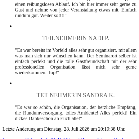
einen reibungslosen Ablauf. Ich bin hier immer sehr gerne zu
Gast und nehme von jeder Veranstaltung etwas mit. Einfach
rundum gut. Weiter so!!!!"
TEILNEHMERIN NADI P.
"Es war bereits im Vorfeld alles sehr gut organisiert, mit allem
was man sich nur wünschen kann. Der Seminarort selber ist
einfach perfekt und die tolle Gastfreundschaft mit der sehr
professionellen Organisation lässt mich sehr gerne
wiederkommen. Top!"
TEILNEHMERIN SANDRA K.
"Es war so schön, die Organisation, der herzliche Empfang,
die Rundumversorgung, tolles Ambiente! Alles perfekt! Ein
dickes Dankeschön an Euch alle!"
Letzte Änderung am Dienstag, 28. Juli 2026 um 20:19:38 Uhr.