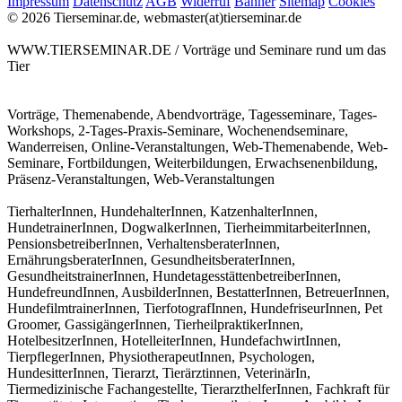
Impressum
Datenschutz
AGB
Widerruf
Banner
Sitemap
Cookies
© 2026 Tierseminar.de, webmaster(at)tierseminar.de
WWW.TIERSEMINAR.DE / Vorträge und Seminare rund um das
Tier
Vorträge, Themenabende, Abendvorträge, Tagesseminare, Tages-
Workshops, 2-Tages-Praxis-Seminare, Wochenendseminare,
Wanderreisen, Online-Veranstaltungen, Web-Themenabende, Web-
Seminare, Fortbildungen, Weiterbildungen, Erwachsenenbildung,
Präsenz-Veranstaltungen, Web-Veranstaltungen
TierhalterInnen, HundehalterInnen, KatzenhalterInnen,
HundetrainerInnen, DogwalkerInnen, TierheimmitarbeiterInnen,
PensionsbetreiberInnen, VerhaltensberaterInnen,
ErnährungsberaterInnen, GesundheitsberaterInnen,
GesundheitstrainerInnen, HundetagesstättenbetreiberInnen,
HundefreundInnen, AusbilderInnen, BestatterInnen, BetreuerInnen,
HundefilmtrainerInnen, TierfotografInnen, HundefriseurInnen, Pet
Groomer, GassigängerInnen, TierheilpraktikerInnen,
HotelbesitzerInnen, HotelleiterInnen, HundefachwirtInnen,
TierpflegerInnen, PhysiotherapeutInnen, Psychologen,
HundesitterInnen, Tierarzt, Tierärztinnen, VeterinärIn,
Tiermedizinische Fachangestellte, TierarzthelferInnen, Fachkraft für