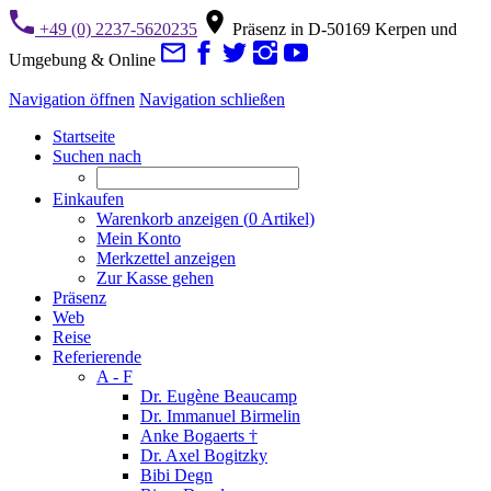
+49 (0) 2237-5620235
Präsenz in D-50169 Kerpen und
Umgebung & Online
Navigation öffnen
Navigation schließen
Startseite
Suchen nach
Einkaufen
Warenkorb anzeigen (
0
Artikel)
Mein Konto
Merkzettel anzeigen
Zur Kasse gehen
Präsenz
Web
Reise
Referierende
A - F
Dr. Eugène Beaucamp
Dr. Immanuel Birmelin
Anke Bogaerts †
Dr. Axel Bogitzky
Bibi Degn