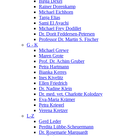
Birga Dexel
Rainer Dorenkamp
Michael Eichhorn
Tanja Elias
Sami El Ayachi
Michael Frey Dodillet
Dr. Dorit Feddersen-Petersen
Professor Dr. Martin S. Fischer
G - K
Michael Grewe
Maren Grote
Prof. Dr. Achim Gruber
Petra Hartmann
Bianka Kerres
Ines Kivelitz
Ellen Friedrich
Dr. Nadine Klein
Dr. med. vet. Charlotte Kolodzey
Eva-Maria Krämer
Petra Kriegel
Verena Kretzer
L-Z
Gerd Leder
Perdita Lübbe-Scheuermann
Dr. Rosemarie Marquardt