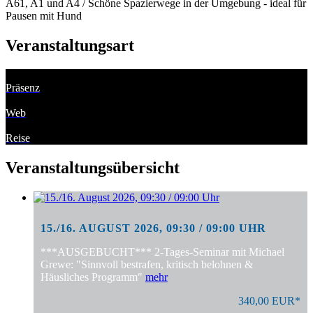
A61, A1 und A4 / Schöne Spazierwege in der Umgebung - ideal für
Pausen mit Hund
Veranstaltungsart
Präsenz
Web
Reise
Veranstaltungsübersicht
15./16. AUGUST 2026, 09:30 / 09:00 UHR
***AUSGEBUCHT*** 2-Tages-Seminar mit Michael
Grewe: "Sinnvoll bestrafen, kritisch belohnen &
Häusliches Programm"
mehr
340,00 EUR*