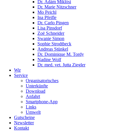
Dr. Ádám Miklósi
Dr. Marie Nitzschner
Mo Peichl
Ina Pfeifle
Dr. Carlo Pingen
Lisa Pinsdorf
Zoë Schneider
Swanie Simon
Sophie Strodtbeck
Andreas Stünkel
Dr. Dominique M. Tordy
Nadine Wolf
Dr. med. vet. Jutta Ziegler
Wir
Service
Organisatorisches
Unterkünfte
Download
Anfahrt
Smartphone-App
Links
Umwelt
Gutscheine
Newsletter
Kontakt