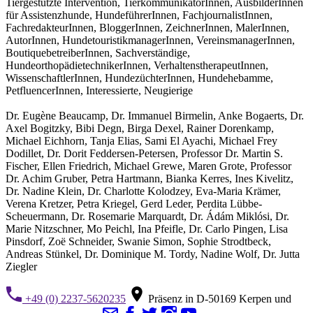
Tiergestützte Intervention, TierkommunikatorInnen, AusbilderInnen
für Assistenzhunde, HundeführerInnen, FachjournalistInnen,
FachredakteurInnen, BloggerInnen, ZeichnerInnen, MalerInnen,
AutorInnen, HundetouristikmanagerInnen, VereinsmanagerInnen,
BoutiquebetreiberInnen, Sachverständige,
HundeorthopädietechnikerInnen, VerhaltenstherapeutInnen,
WissenschaftlerInnen, HundezüchterInnen, Hundehebamme,
PetfluencerInnen, Interessierte, Neugierige
Dr. Eugène Beaucamp, Dr. Immanuel Birmelin, Anke Bogaerts, Dr.
Axel Bogitzky, Bibi Degn, Birga Dexel, Rainer Dorenkamp,
Michael Eichhorn, Tanja Elias, Sami El Ayachi, Michael Frey
Dodillet, Dr. Dorit Feddersen-Petersen, Professor Dr. Martin S.
Fischer, Ellen Friedrich, Michael Grewe, Maren Grote, Professor
Dr. Achim Gruber, Petra Hartmann, Bianka Kerres, Ines Kivelitz,
Dr. Nadine Klein, Dr. Charlotte Kolodzey, Eva-Maria Krämer,
Verena Kretzer, Petra Kriegel, Gerd Leder, Perdita Lübbe-
Scheuermann, Dr. Rosemarie Marquardt, Dr. Ádám Miklósi, Dr.
Marie Nitzschner, Mo Peichl, Ina Pfeifle, Dr. Carlo Pingen, Lisa
Pinsdorf, Zoë Schneider, Swanie Simon, Sophie Strodtbeck,
Andreas Stünkel, Dr. Dominique M. Tordy, Nadine Wolf, Dr. Jutta
Ziegler
+49 (0) 2237-5620235
Präsenz in D-50169 Kerpen und