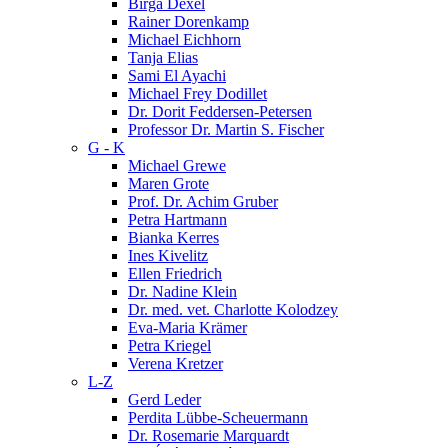
Birga Dexel
Rainer Dorenkamp
Michael Eichhorn
Tanja Elias
Sami El Ayachi
Michael Frey Dodillet
Dr. Dorit Feddersen-Petersen
Professor Dr. Martin S. Fischer
G - K
Michael Grewe
Maren Grote
Prof. Dr. Achim Gruber
Petra Hartmann
Bianka Kerres
Ines Kivelitz
Ellen Friedrich
Dr. Nadine Klein
Dr. med. vet. Charlotte Kolodzey
Eva-Maria Krämer
Petra Kriegel
Verena Kretzer
L-Z
Gerd Leder
Perdita Lübbe-Scheuermann
Dr. Rosemarie Marquardt