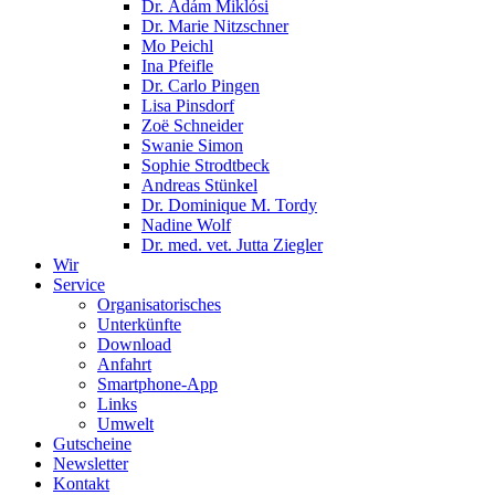
Dr. Ádám Miklósi
Dr. Marie Nitzschner
Mo Peichl
Ina Pfeifle
Dr. Carlo Pingen
Lisa Pinsdorf
Zoë Schneider
Swanie Simon
Sophie Strodtbeck
Andreas Stünkel
Dr. Dominique M. Tordy
Nadine Wolf
Dr. med. vet. Jutta Ziegler
Wir
Service
Organisatorisches
Unterkünfte
Download
Anfahrt
Smartphone-App
Links
Umwelt
Gutscheine
Newsletter
Kontakt