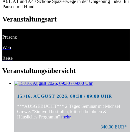
A61, A1 und A4 / Schöne Spazierwege in der Umgebung - ideal für
Pausen mit Hund
Veranstaltungsart
Präsenz
Web
Reise
Veranstaltungsübersicht
15./16. AUGUST 2026, 09:30 / 09:00 UHR
***AUSGEBUCHT*** 2-Tages-Seminar mit Michael
Grewe: "Sinnvoll bestrafen, kritisch belohnen &
Häusliches Programm"
mehr
340,00 EUR*