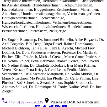
Tiergestützte Intervention, TierkommunikatorInnen, AusbilderInnen
für Assistenzhunde, HundeführerInnen, FachjournalistInnen,
FachredakteurInnen, BloggerInnen, ZeichnerInnen, MalerInnen,
AutorInnen, HundetouristikmanagerInnen, VereinsmanagerInnen,
BoutiquebetreiberInnen, Sachverständige,
HundeorthopädietechnikerInnen, VerhaltenstherapeutInnen,
WissenschaftlerInnen, HundezüchterInnen, Hundehebamme,
PetfluencerInnen, Interessierte, Neugierige
Dr. Eugène Beaucamp, Dr. Immanuel Birmelin, Anke Bogaerts, Dr.
Axel Bogitzky, Bibi Degn, Birga Dexel, Rainer Dorenkamp,
Michael Eichhorn, Tanja Elias, Sami El Ayachi, Michael Frey
Dodillet, Dr. Dorit Feddersen-Petersen, Professor Dr. Martin S.
Fischer, Ellen Friedrich, Michael Grewe, Maren Grote, Professor
Dr. Achim Gruber, Petra Hartmann, Bianka Kerres, Ines Kivelitz,
Dr. Nadine Klein, Dr. Charlotte Kolodzey, Eva-Maria Krämer,
Verena Kretzer, Petra Kriegel, Gerd Leder, Perdita Lübbe-
Scheuermann, Dr. Rosemarie Marquardt, Dr. Ádám Miklósi, Dr.
Marie Nitzschner, Mo Peichl, Ina Pfeifle, Dr. Carlo Pingen, Lisa
Pinsdorf, Zoë Schneider, Swanie Simon, Sophie Strodtbeck,
Andreas Stünkel, Dr. Dominique M. Tordy, Nadine Wolf, Dr. Jutta
Ziegler
+49 (0) 2237-5620235
Präsenz in D-50169 Kerpen und