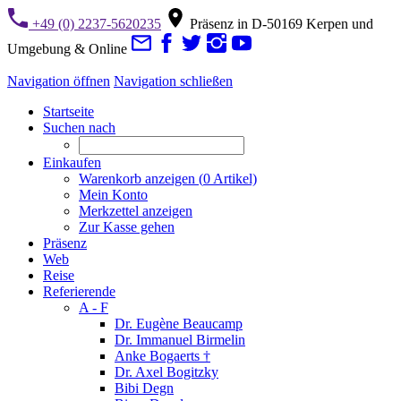
+49 (0) 2237-5620235
Präsenz in D-50169 Kerpen und
Umgebung & Online
Navigation öffnen
Navigation schließen
Startseite
Suchen nach
Einkaufen
Warenkorb anzeigen (
0
Artikel)
Mein Konto
Merkzettel anzeigen
Zur Kasse gehen
Präsenz
Web
Reise
Referierende
A - F
Dr. Eugène Beaucamp
Dr. Immanuel Birmelin
Anke Bogaerts †
Dr. Axel Bogitzky
Bibi Degn