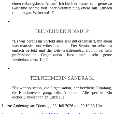
einen reibungslosen Ablauf. Ich bin hier immer sehr gerne zu
Gast und nehme von jeder Veranstaltung etwas mit. Einfach
rundum gut. Weiter so!!!!"
TEILNEHMERIN NADI P.
"Es war bereits im Vorfeld alles sehr gut organisiert, mit allem
was man sich nur wünschen kann. Der Seminarort selber ist
einfach perfekt und die tolle Gastfreundschaft mit der sehr
professionellen Organisation lässt mich sehr gerne
wiederkommen. Top!"
TEILNEHMERIN SANDRA K.
"Es war so schön, die Organisation, der herzliche Empfang,
die Rundumversorgung, tolles Ambiente! Alles perfekt! Ein
dickes Dankeschön an Euch alle!"
Letzte Änderung am Dienstag, 28. Juli 2026 um 20:19:38 Uhr.