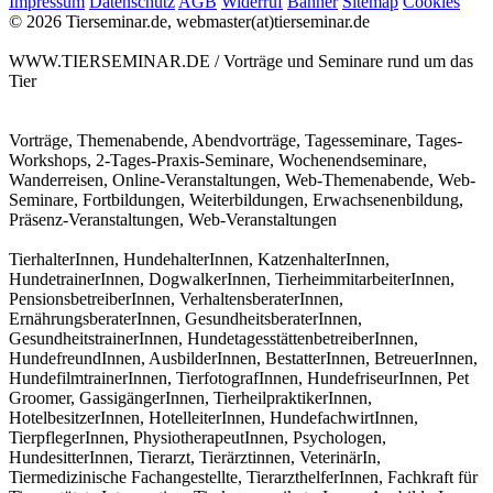
Impressum
Datenschutz
AGB
Widerruf
Banner
Sitemap
Cookies
© 2026 Tierseminar.de, webmaster(at)tierseminar.de
WWW.TIERSEMINAR.DE / Vorträge und Seminare rund um das
Tier
Vorträge, Themenabende, Abendvorträge, Tagesseminare, Tages-
Workshops, 2-Tages-Praxis-Seminare, Wochenendseminare,
Wanderreisen, Online-Veranstaltungen, Web-Themenabende, Web-
Seminare, Fortbildungen, Weiterbildungen, Erwachsenenbildung,
Präsenz-Veranstaltungen, Web-Veranstaltungen
TierhalterInnen, HundehalterInnen, KatzenhalterInnen,
HundetrainerInnen, DogwalkerInnen, TierheimmitarbeiterInnen,
PensionsbetreiberInnen, VerhaltensberaterInnen,
ErnährungsberaterInnen, GesundheitsberaterInnen,
GesundheitstrainerInnen, HundetagesstättenbetreiberInnen,
HundefreundInnen, AusbilderInnen, BestatterInnen, BetreuerInnen,
HundefilmtrainerInnen, TierfotografInnen, HundefriseurInnen, Pet
Groomer, GassigängerInnen, TierheilpraktikerInnen,
HotelbesitzerInnen, HotelleiterInnen, HundefachwirtInnen,
TierpflegerInnen, PhysiotherapeutInnen, Psychologen,
HundesitterInnen, Tierarzt, Tierärztinnen, VeterinärIn,
Tiermedizinische Fachangestellte, TierarzthelferInnen, Fachkraft für