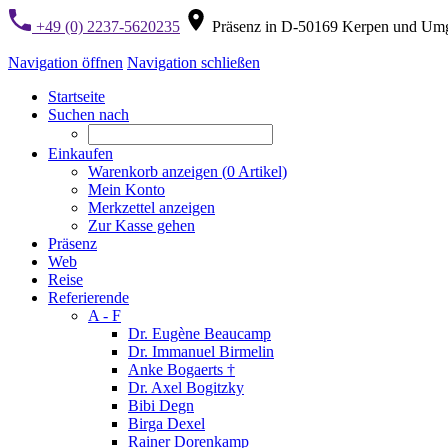
+49 (0) 2237-5620235
Präsenz in D-50169 Kerpen und Um
Navigation öffnen
Navigation schließen
Startseite
Suchen nach
Einkaufen
Warenkorb anzeigen (
0
Artikel)
Mein Konto
Merkzettel anzeigen
Zur Kasse gehen
Präsenz
Web
Reise
Referierende
A - F
Dr. Eugène Beaucamp
Dr. Immanuel Birmelin
Anke Bogaerts †
Dr. Axel Bogitzky
Bibi Degn
Birga Dexel
Rainer Dorenkamp