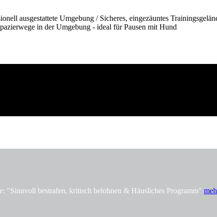
onell ausgestattete Umgebung / Sicheres, eingezäuntes Trainingsgelän
pazierwege in der Umgebung - ideal für Pausen mit Hund
innvoll bestrafen, kritisch belohnen & Häusliches Programm"
meh