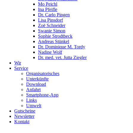
Mo Peichl
Ina Pfeifle
Dr. Carlo Pingen
Lisa Pinsdorf
Zoë Schneider
Swanie Simon
Sophie Strodtbeck
Andreas Stünkel
Dr. Dominique M. Tordy
Nadine Wolf
Dr. med. vet. Jutta Ziegler
Wir
Service
Organisatorisches
Unterkünfte
Download
Anfahrt
Smartphone-App
Links
Umwelt
Gutscheine
Newsletter
Kontakt