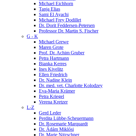
Michael Eichhorn
Tanja Elias
Sami El Ayachi
Michael Frey Dodillet
Dr. Dorit Feddersen-Petersen
Professor Dr. Martin S. Fischer
G - K
Michael Grewe
Maren Grote
Prof. Dr. Achim Gruber
Petra Hartmann
Bianka Kerres
Ines Kivelitz
Ellen Friedrich
Dr. Nadine Klein
Dr. med. vet. Charlotte Kolodzey
Eva-Maria Krämer
Petra Kriegel
Verena Kretzer
L-Z
Gerd Leder
Perdita Lübbe-Scheuermann
Dr. Rosemarie Marquardt
Dr. Ádám Miklósi
Dr. Marie Nitzschner