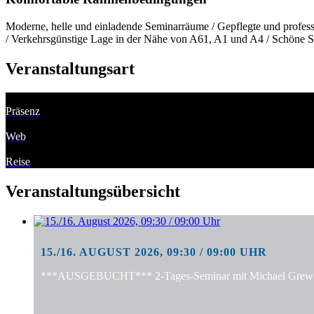
Moderne, helle und einladende Seminarräume / Gepflegte und professi
/ Verkehrsgünstige Lage in der Nähe von A61, A1 und A4 / Schöne S
Veranstaltungsart
Präsenz
Web
Reise
Veranstaltungsübersicht
15./16. AUGUST 2026, 09:30 / 09:00 UHR
***AUSGEBUCHT*** 2-Tages-Seminar mit Michael Grewe: "S