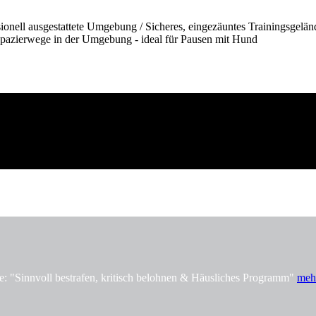
onell ausgestattete Umgebung / Sicheres, eingezäuntes Trainingsgelän
pazierwege in der Umgebung - ideal für Pausen mit Hund
innvoll bestrafen, kritisch belohnen & Häusliches Programm"
meh