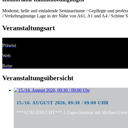
Moderne, helle und einladende Seminarräume / Gepflegte und professi
/ Verkehrsgünstige Lage in der Nähe von A61, A1 und A4 / Schöne S
Veranstaltungsart
Präsenz
Web
Reise
Veranstaltungsübersicht
15./16. AUGUST 2026, 09:30 / 09:00 UHR
***AUSGEBUCHT*** 2-Tages-Seminar mit Michael Grewe: "S