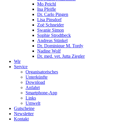
Mo Peichl
Ina Pfeifle
Dr. Carlo Pingen
Lisa Pinsdorf
Zoë Schneider
Swanie Simon
Sophie Strodtbeck
Andreas Stünkel
Dr. Dominique M. Tordy
Nadine Wolf
Dr. med. vet. Jutta Ziegler
Wir
Service
Organisatorisches
Unterkünfte
Download
Anfahrt
Smartphone-App
Links
Umwelt
Gutscheine
Newsletter
Kontakt