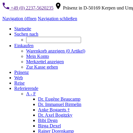
+49 (0) 2237-5620235
Präsenz in D-50169 Kerpen und Um
Navigation öffnen
Navigation schließen
Startseite
Suchen nach
Einkaufen
Warenkorb anzeigen (
0
Artikel)
Mein Konto
Merkzettel anzeigen
Zur Kasse gehen
Präsenz
Web
Reise
Referierende
A - F
Dr. Eugène Beaucamp
Dr. Immanuel Birmelin
Anke Bogaerts †
Dr. Axel Bogitzky
Bibi Degn
Birga Dexel
Rainer Dorenkamp