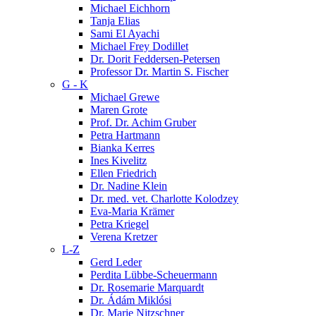
Michael Eichhorn
Tanja Elias
Sami El Ayachi
Michael Frey Dodillet
Dr. Dorit Feddersen-Petersen
Professor Dr. Martin S. Fischer
G - K
Michael Grewe
Maren Grote
Prof. Dr. Achim Gruber
Petra Hartmann
Bianka Kerres
Ines Kivelitz
Ellen Friedrich
Dr. Nadine Klein
Dr. med. vet. Charlotte Kolodzey
Eva-Maria Krämer
Petra Kriegel
Verena Kretzer
L-Z
Gerd Leder
Perdita Lübbe-Scheuermann
Dr. Rosemarie Marquardt
Dr. Ádám Miklósi
Dr. Marie Nitzschner