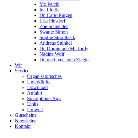
Mo Peichl
Ina Pfeifle
Dr. Carlo Pingen
Lisa Pinsdorf
Zoë Schneider
Swanie Simon
Sophie Strodtbeck
Andreas Stünkel
Dr. Dominique M. Tordy
Nadine Wolf
Dr. med. vet. Jutta Ziegler
Wir
Service
Organisatorisches
Unterkünfte
Download
Anfahrt
Smartphone-App
Links
Umwelt
Gutscheine
Newsletter
Kontakt