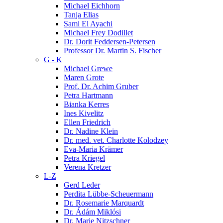
Michael Eichhorn
Tanja Elias
Sami El Ayachi
Michael Frey Dodillet
Dr. Dorit Feddersen-Petersen
Professor Dr. Martin S. Fischer
G - K
Michael Grewe
Maren Grote
Prof. Dr. Achim Gruber
Petra Hartmann
Bianka Kerres
Ines Kivelitz
Ellen Friedrich
Dr. Nadine Klein
Dr. med. vet. Charlotte Kolodzey
Eva-Maria Krämer
Petra Kriegel
Verena Kretzer
L-Z
Gerd Leder
Perdita Lübbe-Scheuermann
Dr. Rosemarie Marquardt
Dr. Ádám Miklósi
Dr. Marie Nitzschner