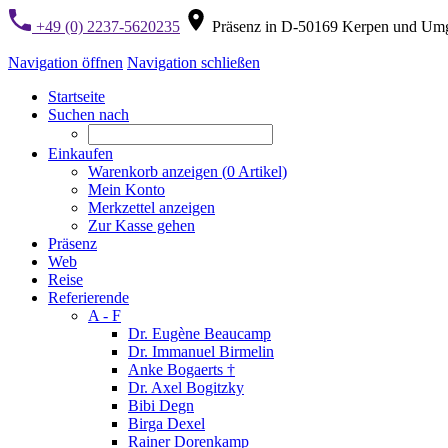
+49 (0) 2237-5620235
Präsenz in D-50169 Kerpen und Um
Navigation öffnen
Navigation schließen
Startseite
Suchen nach
Einkaufen
Warenkorb anzeigen (
0
Artikel)
Mein Konto
Merkzettel anzeigen
Zur Kasse gehen
Präsenz
Web
Reise
Referierende
A - F
Dr. Eugène Beaucamp
Dr. Immanuel Birmelin
Anke Bogaerts †
Dr. Axel Bogitzky
Bibi Degn
Birga Dexel
Rainer Dorenkamp