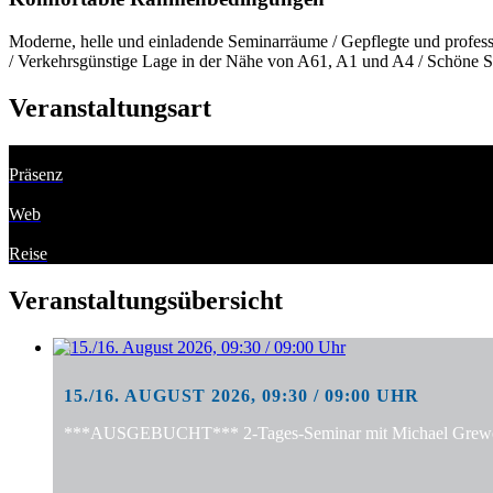
Moderne, helle und einladende Seminarräume / Gepflegte und professi
/ Verkehrsgünstige Lage in der Nähe von A61, A1 und A4 / Schöne S
Veranstaltungsart
Präsenz
Web
Reise
Veranstaltungsübersicht
15./16. AUGUST 2026, 09:30 / 09:00 UHR
***AUSGEBUCHT*** 2-Tages-Seminar mit Michael Grewe: "S