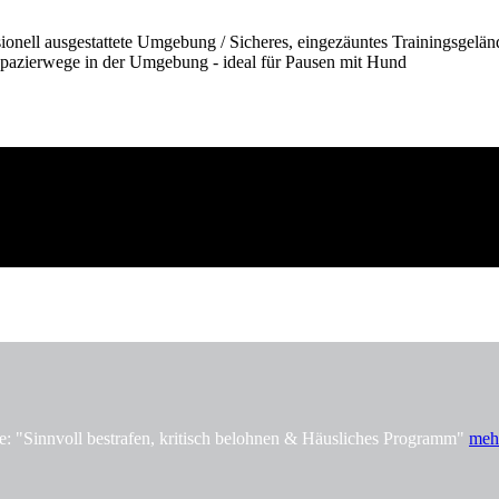
onell ausgestattete Umgebung / Sicheres, eingezäuntes Trainingsgelän
pazierwege in der Umgebung - ideal für Pausen mit Hund
innvoll bestrafen, kritisch belohnen & Häusliches Programm"
meh