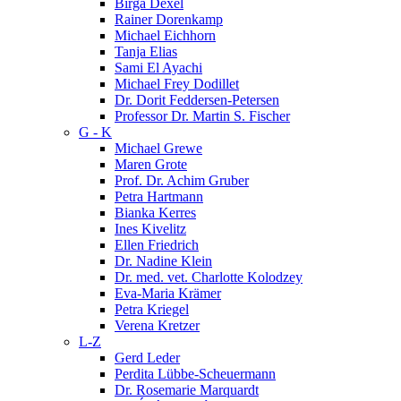
Birga Dexel
Rainer Dorenkamp
Michael Eichhorn
Tanja Elias
Sami El Ayachi
Michael Frey Dodillet
Dr. Dorit Feddersen-Petersen
Professor Dr. Martin S. Fischer
G - K
Michael Grewe
Maren Grote
Prof. Dr. Achim Gruber
Petra Hartmann
Bianka Kerres
Ines Kivelitz
Ellen Friedrich
Dr. Nadine Klein
Dr. med. vet. Charlotte Kolodzey
Eva-Maria Krämer
Petra Kriegel
Verena Kretzer
L-Z
Gerd Leder
Perdita Lübbe-Scheuermann
Dr. Rosemarie Marquardt