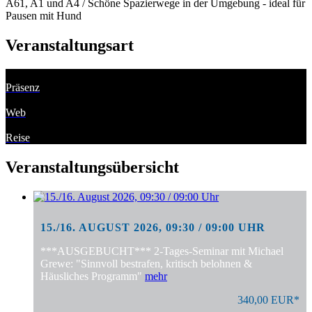
A61, A1 und A4 / Schöne Spazierwege in der Umgebung - ideal für
Pausen mit Hund
Veranstaltungsart
Präsenz
Web
Reise
Veranstaltungsübersicht
15./16. AUGUST 2026, 09:30 / 09:00 UHR
***AUSGEBUCHT*** 2-Tages-Seminar mit Michael
Grewe: "Sinnvoll bestrafen, kritisch belohnen &
Häusliches Programm"
mehr
340,00 EUR*