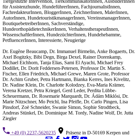
Tiergestützte Intervention, TierkommunikatorInnen, AusbilderInnen
für Assistenzhunde, HundeführerInnen, FachjournalistInnen,
FachredakteurInnen, BloggerInnen, ZeichnerInnen, MalerInnen,
AutorInnen, HundetouristikmanagerInnen, VereinsmanagerInnen,
BoutiquebetreiberInnen, Sachverständige,
HundeorthopädietechnikerInnen, VerhaltenstherapeutInnen,
WissenschaftlerInnen, HundezüchterInnen, Hundehebamme,
PetfluencerInnen, Interessierte, Neugierige
Dr. Eugène Beaucamp, Dr. Immanuel Birmelin, Anke Bogaerts, Dr.
Axel Bogitzky, Bibi Degn, Birga Dexel, Rainer Dorenkamp,
Michael Eichhorn, Tanja Elias, Sami El Ayachi, Michael Frey
Dodillet, Dr. Dorit Feddersen-Petersen, Professor Dr. Martin S.
Fischer, Ellen Friedrich, Michael Grewe, Maren Grote, Professor
Dr. Achim Gruber, Petra Hartmann, Bianka Kerres, Ines Kivelitz,
Dr. Nadine Klein, Dr. Charlotte Kolodzey, Eva-Maria Krämer,
Verena Kretzer, Petra Kriegel, Gerd Leder, Perdita Lübbe-
Scheuermann, Dr. Rosemarie Marquardt, Dr. Ádám Miklósi, Dr.
Marie Nitzschner, Mo Peichl, Ina Pfeifle, Dr. Carlo Pingen, Lisa
Pinsdorf, Zoë Schneider, Swanie Simon, Sophie Strodtbeck,
Andreas Stünkel, Dr. Dominique M. Tordy, Nadine Wolf, Dr. Jutta
Ziegler
+49 (0) 2237-5620235
Präsenz in D-50169 Kerpen und