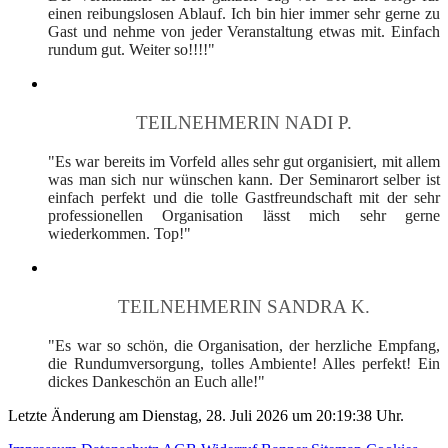
einen reibungslosen Ablauf. Ich bin hier immer sehr gerne zu
Gast und nehme von jeder Veranstaltung etwas mit. Einfach
rundum gut. Weiter so!!!!"
TEILNEHMERIN NADI P.
"Es war bereits im Vorfeld alles sehr gut organisiert, mit allem
was man sich nur wünschen kann. Der Seminarort selber ist
einfach perfekt und die tolle Gastfreundschaft mit der sehr
professionellen Organisation lässt mich sehr gerne
wiederkommen. Top!"
TEILNEHMERIN SANDRA K.
"Es war so schön, die Organisation, der herzliche Empfang,
die Rundumversorgung, tolles Ambiente! Alles perfekt! Ein
dickes Dankeschön an Euch alle!"
Letzte Änderung am Dienstag, 28. Juli 2026 um 20:19:38 Uhr.