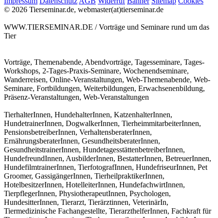
Impressum
Datenschutz
AGB
Widerruf
Banner
Sitemap
Cookies
© 2026 Tierseminar.de, webmaster(at)tierseminar.de
WWW.TIERSEMINAR.DE / Vorträge und Seminare rund um das
Tier
Vorträge, Themenabende, Abendvorträge, Tagesseminare, Tages-
Workshops, 2-Tages-Praxis-Seminare, Wochenendseminare,
Wanderreisen, Online-Veranstaltungen, Web-Themenabende, Web-
Seminare, Fortbildungen, Weiterbildungen, Erwachsenenbildung,
Präsenz-Veranstaltungen, Web-Veranstaltungen
TierhalterInnen, HundehalterInnen, KatzenhalterInnen,
HundetrainerInnen, DogwalkerInnen, TierheimmitarbeiterInnen,
PensionsbetreiberInnen, VerhaltensberaterInnen,
ErnährungsberaterInnen, GesundheitsberaterInnen,
GesundheitstrainerInnen, HundetagesstättenbetreiberInnen,
HundefreundInnen, AusbilderInnen, BestatterInnen, BetreuerInnen,
HundefilmtrainerInnen, TierfotografInnen, HundefriseurInnen, Pet
Groomer, GassigängerInnen, TierheilpraktikerInnen,
HotelbesitzerInnen, HotelleiterInnen, HundefachwirtInnen,
TierpflegerInnen, PhysiotherapeutInnen, Psychologen,
HundesitterInnen, Tierarzt, Tierärztinnen, VeterinärIn,
Tiermedizinische Fachangestellte, TierarzthelferInnen, Fachkraft für