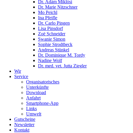
Dr. Ádám Miklósi
Dr. Marie Nitzschner
Mo Peichl
Ina Pfeifle
Dr. Carlo Pingen
Lisa Pinsdorf
Zoë Schneider
Swanie Simon
Sophie Strodtbeck
Andreas Stünkel
Dr. Dominique M. Tordy
Nadine Wolf
Dr. med. vet. Jutta Ziegler
Wir
Service
Organisatorisches
Unterkünfte
Download
Anfahrt
Smartphone-App
Links
Umwelt
Gutscheine
Newsletter
Kontakt