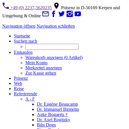
+49 (0) 2237-5620235
Präsenz in D-50169 Kerpen und
Umgebung & Online
Navigation öffnen
Navigation schließen
Startseite
Suchen nach
Einkaufen
Warenkorb anzeigen (
0
Artikel)
Mein Konto
Merkzettel anzeigen
Zur Kasse gehen
Präsenz
Web
Reise
Referierende
A - F
Dr. Eugène Beaucamp
Dr. Immanuel Birmelin
Anke Bogaerts †
Dr. Axel Bogitzky
Bibi Degn