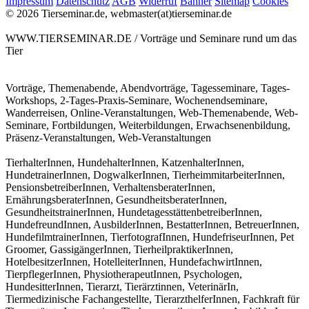
Impressum
Datenschutz
AGB
Widerruf
Banner
Sitemap
Cookies
© 2026 Tierseminar.de, webmaster(at)tierseminar.de
WWW.TIERSEMINAR.DE / Vorträge und Seminare rund um das
Tier
Vorträge, Themenabende, Abendvorträge, Tagesseminare, Tages-
Workshops, 2-Tages-Praxis-Seminare, Wochenendseminare,
Wanderreisen, Online-Veranstaltungen, Web-Themenabende, Web-
Seminare, Fortbildungen, Weiterbildungen, Erwachsenenbildung,
Präsenz-Veranstaltungen, Web-Veranstaltungen
TierhalterInnen, HundehalterInnen, KatzenhalterInnen,
HundetrainerInnen, DogwalkerInnen, TierheimmitarbeiterInnen,
PensionsbetreiberInnen, VerhaltensberaterInnen,
ErnährungsberaterInnen, GesundheitsberaterInnen,
GesundheitstrainerInnen, HundetagesstättenbetreiberInnen,
HundefreundInnen, AusbilderInnen, BestatterInnen, BetreuerInnen,
HundefilmtrainerInnen, TierfotografInnen, HundefriseurInnen, Pet
Groomer, GassigängerInnen, TierheilpraktikerInnen,
HotelbesitzerInnen, HotelleiterInnen, HundefachwirtInnen,
TierpflegerInnen, PhysiotherapeutInnen, Psychologen,
HundesitterInnen, Tierarzt, Tierärztinnen, VeterinärIn,
Tiermedizinische Fachangestellte, TierarzthelferInnen, Fachkraft für