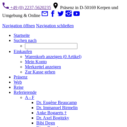
+49 (0) 2237-5620235
Präsenz in D-50169 Kerpen und
Umgebung & Online
Navigation öffnen
Navigation schließen
Startseite
Suchen nach
Einkaufen
Warenkorb anzeigen (
0
Artikel)
Mein Konto
Merkzettel anzeigen
Zur Kasse gehen
Präsenz
Web
Reise
Referierende
A - F
Dr. Eugène Beaucamp
Dr. Immanuel Birmelin
Anke Bogaerts †
Dr. Axel Bogitzky
Bibi Degn