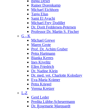
Birga Dexel
Rainer Dorenkamp
Michael Eichhorn
Tanja Elias
Sami El Ayachi
Michael Frey Dodillet
Dr. Dorit Feddersen-Petersen
Professor Dr. Martin S. Fischer
G - K
Michael Grewe
Maren Grote
Prof. Dr. Achim Gruber
Petra Hartmann
Bianka Kerres
Ines Kivelitz
Ellen Friedrich
Dr. Nadine Klein
Dr. med. vet. Charlotte Kolodzey
Eva-Maria Krämer
Petra Kriegel
Verena Kretzer
L-Z
Gerd Leder
Perdita Lübbe-Scheuermann
Dr. Rosemarie Marquardt