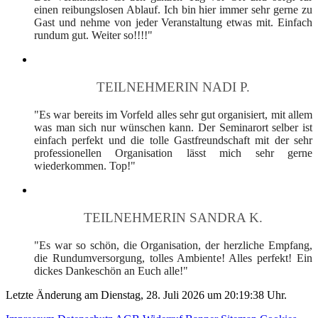
einen reibungslosen Ablauf. Ich bin hier immer sehr gerne zu
Gast und nehme von jeder Veranstaltung etwas mit. Einfach
rundum gut. Weiter so!!!!"
TEILNEHMERIN NADI P.
"Es war bereits im Vorfeld alles sehr gut organisiert, mit allem
was man sich nur wünschen kann. Der Seminarort selber ist
einfach perfekt und die tolle Gastfreundschaft mit der sehr
professionellen Organisation lässt mich sehr gerne
wiederkommen. Top!"
TEILNEHMERIN SANDRA K.
"Es war so schön, die Organisation, der herzliche Empfang,
die Rundumversorgung, tolles Ambiente! Alles perfekt! Ein
dickes Dankeschön an Euch alle!"
Letzte Änderung am Dienstag, 28. Juli 2026 um 20:19:38 Uhr.