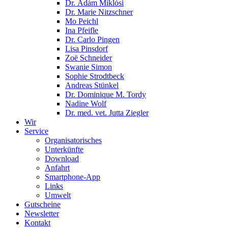
Dr. Ádám Miklósi
Dr. Marie Nitzschner
Mo Peichl
Ina Pfeifle
Dr. Carlo Pingen
Lisa Pinsdorf
Zoë Schneider
Swanie Simon
Sophie Strodtbeck
Andreas Stünkel
Dr. Dominique M. Tordy
Nadine Wolf
Dr. med. vet. Jutta Ziegler
Wir
Service
Organisatorisches
Unterkünfte
Download
Anfahrt
Smartphone-App
Links
Umwelt
Gutscheine
Newsletter
Kontakt