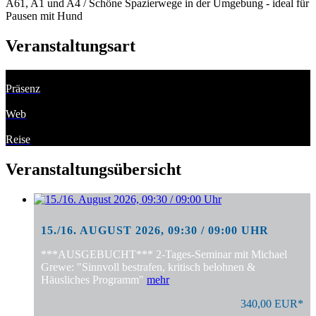
A61, A1 und A4 / Schöne Spazierwege in der Umgebung - ideal für
Pausen mit Hund
Veranstaltungsart
Präsenz
Web
Reise
Veranstaltungsübersicht
15./16. AUGUST 2026, 09:30 / 09:00 UHR
***AUSGEBUCHT*** 2-Tages-Seminar mit Michael
Grewe: "Sinnvoll bestrafen, kritisch belohnen &
Häusliches Programm"
mehr
340,00 EUR*