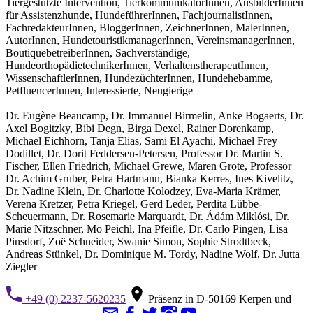
Tiergestützte Intervention, TierkommunikatorInnen, AusbilderInnen
für Assistenzhunde, HundeführerInnen, FachjournalistInnen,
FachredakteurInnen, BloggerInnen, ZeichnerInnen, MalerInnen,
AutorInnen, HundetouristikmanagerInnen, VereinsmanagerInnen,
BoutiquebetreiberInnen, Sachverständige,
HundeorthopädietechnikerInnen, VerhaltenstherapeutInnen,
WissenschaftlerInnen, HundezüchterInnen, Hundehebamme,
PetfluencerInnen, Interessierte, Neugierige
Dr. Eugène Beaucamp, Dr. Immanuel Birmelin, Anke Bogaerts, Dr.
Axel Bogitzky, Bibi Degn, Birga Dexel, Rainer Dorenkamp,
Michael Eichhorn, Tanja Elias, Sami El Ayachi, Michael Frey
Dodillet, Dr. Dorit Feddersen-Petersen, Professor Dr. Martin S.
Fischer, Ellen Friedrich, Michael Grewe, Maren Grote, Professor
Dr. Achim Gruber, Petra Hartmann, Bianka Kerres, Ines Kivelitz,
Dr. Nadine Klein, Dr. Charlotte Kolodzey, Eva-Maria Krämer,
Verena Kretzer, Petra Kriegel, Gerd Leder, Perdita Lübbe-
Scheuermann, Dr. Rosemarie Marquardt, Dr. Ádám Miklósi, Dr.
Marie Nitzschner, Mo Peichl, Ina Pfeifle, Dr. Carlo Pingen, Lisa
Pinsdorf, Zoë Schneider, Swanie Simon, Sophie Strodtbeck,
Andreas Stünkel, Dr. Dominique M. Tordy, Nadine Wolf, Dr. Jutta
Ziegler
+49 (0) 2237-5620235
Präsenz in D-50169 Kerpen und