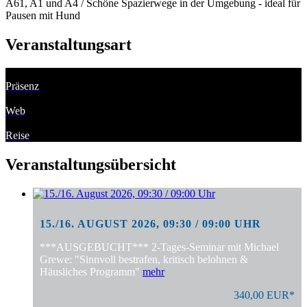
A61, A1 und A4 / Schöne Spazierwege in der Umgebung - ideal für
Pausen mit Hund
Veranstaltungsart
Präsenz
Web
Reise
Veranstaltungsübersicht
15./16. AUGUST 2026, 09:30 / 09:00 UHR
***AUSGEBUCHT*** 2-Tages-Seminar mit Michael
Grewe: "Sinnvoll bestrafen, kritisch belohnen &
Häusliches Programm"
mehr
340,00 EUR*