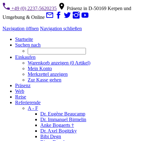
+49 (0) 2237-5620235
Präsenz in D-50169 Kerpen und
Umgebung & Online
Navigation öffnen
Navigation schließen
Startseite
Suchen nach
Einkaufen
Warenkorb anzeigen (
0
Artikel)
Mein Konto
Merkzettel anzeigen
Zur Kasse gehen
Präsenz
Web
Reise
Referierende
A - F
Dr. Eugène Beaucamp
Dr. Immanuel Birmelin
Anke Bogaerts †
Dr. Axel Bogitzky
Bibi Degn