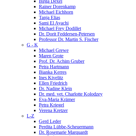
Birga Dexel
Rainer Dorenkamp
Michael Eichhorn
Tanja Elias
Sami El Ayachi
Michael Frey Dodillet
Dr. Dorit Feddersen-Petersen
Professor Dr. Martin S. Fischer
G - K
Michael Grewe
Maren Grote
Prof. Dr. Achim Gruber
Petra Hartmann
Bianka Kerres
Ines Kivelitz
Ellen Friedrich
Dr. Nadine Klein
Dr. med. vet. Charlotte Kolodzey
Eva-Maria Krämer
Petra Kriegel
Verena Kretzer
L-Z
Gerd Leder
Perdita Lübbe-Scheuermann
Dr. Rosemarie Marquardt