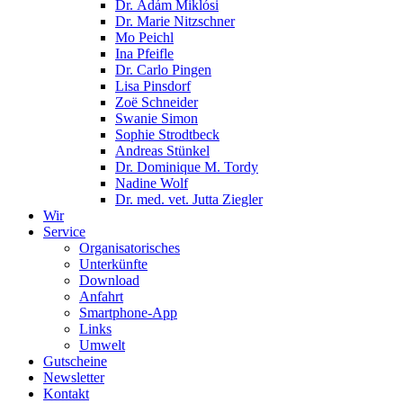
Dr. Ádám Miklósi
Dr. Marie Nitzschner
Mo Peichl
Ina Pfeifle
Dr. Carlo Pingen
Lisa Pinsdorf
Zoë Schneider
Swanie Simon
Sophie Strodtbeck
Andreas Stünkel
Dr. Dominique M. Tordy
Nadine Wolf
Dr. med. vet. Jutta Ziegler
Wir
Service
Organisatorisches
Unterkünfte
Download
Anfahrt
Smartphone-App
Links
Umwelt
Gutscheine
Newsletter
Kontakt