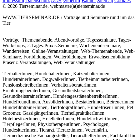
Impressum
Datenschutz
AGB
Widerruf
Banner
Sitemap
Cookies
© 2026 Tierseminar.de, webmaster(at)tierseminar.de
WWW.TIERSEMINAR.DE / Vorträge und Seminare rund um das
Tier
Vorträge, Themenabende, Abendvorträge, Tagesseminare, Tages-
Workshops, 2-Tages-Praxis-Seminare, Wochenendseminare,
Wanderreisen, Online-Veranstaltungen, Web-Themenabende, Web-
Seminare, Fortbildungen, Weiterbildungen, Erwachsenenbildung,
Präsenz-Veranstaltungen, Web-Veranstaltungen
TierhalterInnen, HundehalterInnen, KatzenhalterInnen,
HundetrainerInnen, DogwalkerInnen, TierheimmitarbeiterInnen,
PensionsbetreiberInnen, VerhaltensberaterInnen,
ErnährungsberaterInnen, GesundheitsberaterInnen,
GesundheitstrainerInnen, HundetagesstättenbetreiberInnen,
HundefreundInnen, AusbilderInnen, BestatterInnen, BetreuerInnen,
HundefilmtrainerInnen, TierfotografInnen, HundefriseurInnen, Pet
Groomer, GassigängerInnen, TierheilpraktikerInnen,
HotelbesitzerInnen, HotelleiterInnen, HundefachwirtInnen,
TierpflegerInnen, PhysiotherapeutInnen, Psychologen,
HundesitterInnen, Tierarzt, Tierärztinnen, VeterinärIn,
Tiermedizinische Fachangestellte, TierarzthelferInnen, Fachkraft für