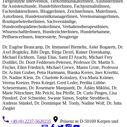
Tiergestützte Intervention, TierkommunikatorInnen, AusbilderInnen
für Assistenzhunde, HundeführerInnen, FachjournalistInnen,
FachredakteurInnen, BloggerInnen, ZeichnerInnen, MalerInnen,
AutorInnen, HundetouristikmanagerInnen, VereinsmanagerInnen,
BoutiquebetreiberInnen, Sachverständige,
HundeorthopädietechnikerInnen, VerhaltenstherapeutInnen,
WissenschaftlerInnen, HundezüchterInnen, Hundehebamme,
PetfluencerInnen, Interessierte, Neugierige
Dr. Eugène Beaucamp, Dr. Immanuel Birmelin, Anke Bogaerts, Dr.
Axel Bogitzky, Bibi Degn, Birga Dexel, Rainer Dorenkamp,
Michael Eichhorn, Tanja Elias, Sami El Ayachi, Michael Frey
Dodillet, Dr. Dorit Feddersen-Petersen, Professor Dr. Martin S.
Fischer, Ellen Friedrich, Michael Grewe, Maren Grote, Professor
Dr. Achim Gruber, Petra Hartmann, Bianka Kerres, Ines Kivelitz,
Dr. Nadine Klein, Dr. Charlotte Kolodzey, Eva-Maria Krämer,
Verena Kretzer, Petra Kriegel, Gerd Leder, Perdita Lübbe-
Scheuermann, Dr. Rosemarie Marquardt, Dr. Ádám Miklósi, Dr.
Marie Nitzschner, Mo Peichl, Ina Pfeifle, Dr. Carlo Pingen, Lisa
Pinsdorf, Zoë Schneider, Swanie Simon, Sophie Strodtbeck,
Andreas Stünkel, Dr. Dominique M. Tordy, Nadine Wolf, Dr. Jutta
Ziegler
+49 (0) 2237-5620235
Präsenz in D-50169 Kerpen und