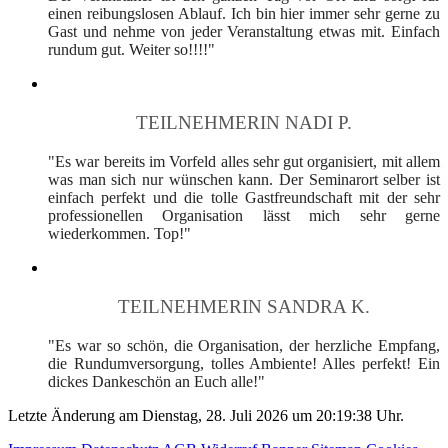
einen reibungslosen Ablauf. Ich bin hier immer sehr gerne zu
Gast und nehme von jeder Veranstaltung etwas mit. Einfach
rundum gut. Weiter so!!!!"
TEILNEHMERIN NADI P.
"Es war bereits im Vorfeld alles sehr gut organisiert, mit allem
was man sich nur wünschen kann. Der Seminarort selber ist
einfach perfekt und die tolle Gastfreundschaft mit der sehr
professionellen Organisation lässt mich sehr gerne
wiederkommen. Top!"
TEILNEHMERIN SANDRA K.
"Es war so schön, die Organisation, der herzliche Empfang,
die Rundumversorgung, tolles Ambiente! Alles perfekt! Ein
dickes Dankeschön an Euch alle!"
Letzte Änderung am Dienstag, 28. Juli 2026 um 20:19:38 Uhr.