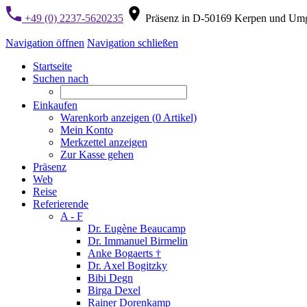
+49 (0) 2237-5620235
Präsenz in D-50169 Kerpen und Um
Navigation öffnen
Navigation schließen
Startseite
Suchen nach
Einkaufen
Warenkorb anzeigen (
0
Artikel)
Mein Konto
Merkzettel anzeigen
Zur Kasse gehen
Präsenz
Web
Reise
Referierende
A - F
Dr. Eugène Beaucamp
Dr. Immanuel Birmelin
Anke Bogaerts †
Dr. Axel Bogitzky
Bibi Degn
Birga Dexel
Rainer Dorenkamp