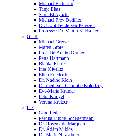
Michael Eichhorn
Tanja Elias
Sami El Ayachi
Michael Frey Dodillet
Dr. Dorit Feddersen-Petersen
Professor Dr. Martin S. Fischer
G - K
Michael Grewe
Maren Grote
Prof. Dr. Achim Gruber
Petra Hartmann
Bianka Kerres
Ines Kivelitz
Ellen Friedrich
Dr. Nadine Klein
Dr. med. vet. Charlotte Kolodzey
Eva-Maria Krämer
Petra Kriegel
Verena Kretzer
L-Z
Gerd Leder
Perdita Lübbe-Scheuermann
Dr. Rosemarie Marquardt
Dr. Ádám Miklósi
Dr. Marie Nitzschner