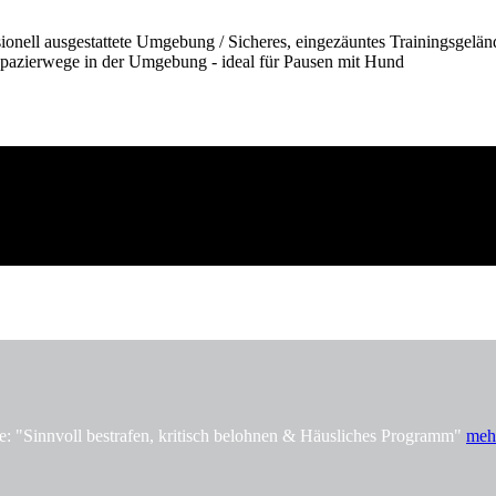
onell ausgestattete Umgebung / Sicheres, eingezäuntes Trainingsgelän
pazierwege in der Umgebung - ideal für Pausen mit Hund
innvoll bestrafen, kritisch belohnen & Häusliches Programm"
meh