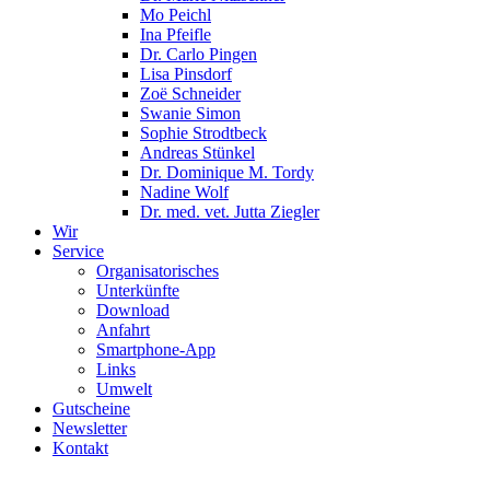
Mo Peichl
Ina Pfeifle
Dr. Carlo Pingen
Lisa Pinsdorf
Zoë Schneider
Swanie Simon
Sophie Strodtbeck
Andreas Stünkel
Dr. Dominique M. Tordy
Nadine Wolf
Dr. med. vet. Jutta Ziegler
Wir
Service
Organisatorisches
Unterkünfte
Download
Anfahrt
Smartphone-App
Links
Umwelt
Gutscheine
Newsletter
Kontakt