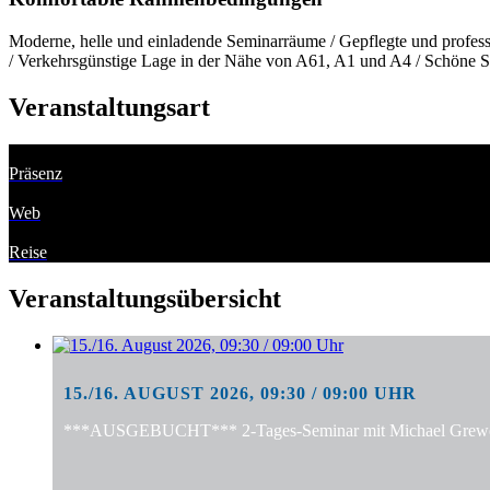
Moderne, helle und einladende Seminarräume / Gepflegte und professi
/ Verkehrsgünstige Lage in der Nähe von A61, A1 und A4 / Schöne S
Veranstaltungsart
Präsenz
Web
Reise
Veranstaltungsübersicht
15./16. AUGUST 2026, 09:30 / 09:00 UHR
***AUSGEBUCHT*** 2-Tages-Seminar mit Michael Grewe: "S