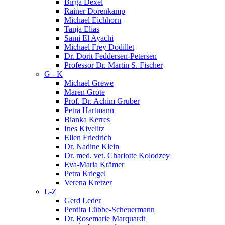
Birga Dexel
Rainer Dorenkamp
Michael Eichhorn
Tanja Elias
Sami El Ayachi
Michael Frey Dodillet
Dr. Dorit Feddersen-Petersen
Professor Dr. Martin S. Fischer
G - K
Michael Grewe
Maren Grote
Prof. Dr. Achim Gruber
Petra Hartmann
Bianka Kerres
Ines Kivelitz
Ellen Friedrich
Dr. Nadine Klein
Dr. med. vet. Charlotte Kolodzey
Eva-Maria Krämer
Petra Kriegel
Verena Kretzer
L-Z
Gerd Leder
Perdita Lübbe-Scheuermann
Dr. Rosemarie Marquardt