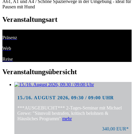
A61, A1 und A4 / Schöne Spazierwege in der Umgebung - ideal für
Pausen mit Hund
Veranstaltungsart
Präsenz
Web
Reise
Veranstaltungsübersicht
15./16. AUGUST 2026, 09:30 / 09:00 UHR
***AUSGEBUCHT*** 2-Tages-Seminar mit Michael
Grewe: "Sinnvoll bestrafen, kritisch belohnen &
Häusliches Programm"
mehr
340,00 EUR*