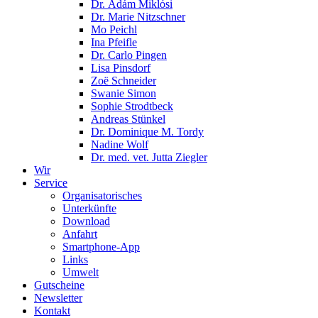
Dr. Ádám Miklósi
Dr. Marie Nitzschner
Mo Peichl
Ina Pfeifle
Dr. Carlo Pingen
Lisa Pinsdorf
Zoë Schneider
Swanie Simon
Sophie Strodtbeck
Andreas Stünkel
Dr. Dominique M. Tordy
Nadine Wolf
Dr. med. vet. Jutta Ziegler
Wir
Service
Organisatorisches
Unterkünfte
Download
Anfahrt
Smartphone-App
Links
Umwelt
Gutscheine
Newsletter
Kontakt