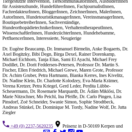
Tiergestützte Intervention, TierkommunikatorInnen, AusbilderInnen
für Assistenzhunde, HundeführerInnen, FachjournalistInnen,
FachredakteurInnen, BloggerInnen, ZeichnerInnen, MalerInnen,
AutorInnen, HundetouristikmanagerInnen, VereinsmanagerInnen,
BoutiquebetreiberInnen, Sachverständige,
HundeorthopädietechnikerInnen, VerhaltenstherapeutInnen,
WissenschaftlerInnen, HundezüchterInnen, Hundehebamme,
PetfluencerInnen, Interessierte, Neugierige
Dr. Eugène Beaucamp, Dr. Immanuel Birmelin, Anke Bogaerts, Dr.
Axel Bogitzky, Bibi Degn, Birga Dexel, Rainer Dorenkamp,
Michael Eichhorn, Tanja Elias, Sami El Ayachi, Michael Frey
Dodillet, Dr. Dorit Feddersen-Petersen, Professor Dr. Martin S.
Fischer, Ellen Friedrich, Michael Grewe, Maren Grote, Professor
Dr. Achim Gruber, Petra Hartmann, Bianka Kerres, Ines Kivelitz,
Dr. Nadine Klein, Dr. Charlotte Kolodzey, Eva-Maria Krämer,
Verena Kretzer, Petra Kriegel, Gerd Leder, Perdita Lübbe-
Scheuermann, Dr. Rosemarie Marquardt, Dr. Ádám Miklósi, Dr.
Marie Nitzschner, Mo Peichl, Ina Pfeifle, Dr. Carlo Pingen, Lisa
Pinsdorf, Zoë Schneider, Swanie Simon, Sophie Strodtbeck,
Andreas Stünkel, Dr. Dominique M. Tordy, Nadine Wolf, Dr. Jutta
Ziegler
+49 (0) 2237-5620235
Präsenz in D-50169 Kerpen und