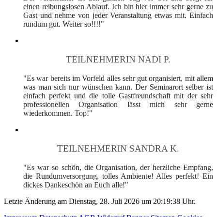
einen reibungslosen Ablauf. Ich bin hier immer sehr gerne zu
Gast und nehme von jeder Veranstaltung etwas mit. Einfach
rundum gut. Weiter so!!!!"
TEILNEHMERIN NADI P.
"Es war bereits im Vorfeld alles sehr gut organisiert, mit allem
was man sich nur wünschen kann. Der Seminarort selber ist
einfach perfekt und die tolle Gastfreundschaft mit der sehr
professionellen Organisation lässt mich sehr gerne
wiederkommen. Top!"
TEILNEHMERIN SANDRA K.
"Es war so schön, die Organisation, der herzliche Empfang,
die Rundumversorgung, tolles Ambiente! Alles perfekt! Ein
dickes Dankeschön an Euch alle!"
Letzte Änderung am Dienstag, 28. Juli 2026 um 20:19:38 Uhr.