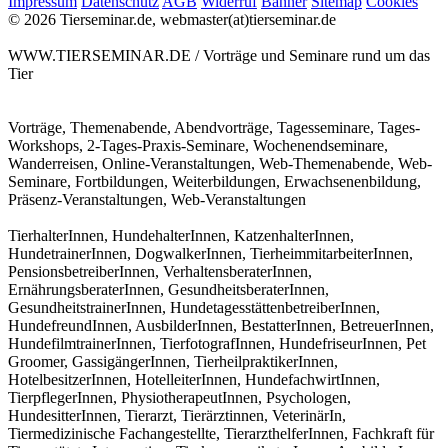
Impressum
Datenschutz
AGB
Widerruf
Banner
Sitemap
Cookies
© 2026 Tierseminar.de, webmaster(at)tierseminar.de
WWW.TIERSEMINAR.DE / Vorträge und Seminare rund um das
Tier
Vorträge, Themenabende, Abendvorträge, Tagesseminare, Tages-
Workshops, 2-Tages-Praxis-Seminare, Wochenendseminare,
Wanderreisen, Online-Veranstaltungen, Web-Themenabende, Web-
Seminare, Fortbildungen, Weiterbildungen, Erwachsenenbildung,
Präsenz-Veranstaltungen, Web-Veranstaltungen
TierhalterInnen, HundehalterInnen, KatzenhalterInnen,
HundetrainerInnen, DogwalkerInnen, TierheimmitarbeiterInnen,
PensionsbetreiberInnen, VerhaltensberaterInnen,
ErnährungsberaterInnen, GesundheitsberaterInnen,
GesundheitstrainerInnen, HundetagesstättenbetreiberInnen,
HundefreundInnen, AusbilderInnen, BestatterInnen, BetreuerInnen,
HundefilmtrainerInnen, TierfotografInnen, HundefriseurInnen, Pet
Groomer, GassigängerInnen, TierheilpraktikerInnen,
HotelbesitzerInnen, HotelleiterInnen, HundefachwirtInnen,
TierpflegerInnen, PhysiotherapeutInnen, Psychologen,
HundesitterInnen, Tierarzt, Tierärztinnen, VeterinärIn,
Tiermedizinische Fachangestellte, TierarzthelferInnen, Fachkraft für