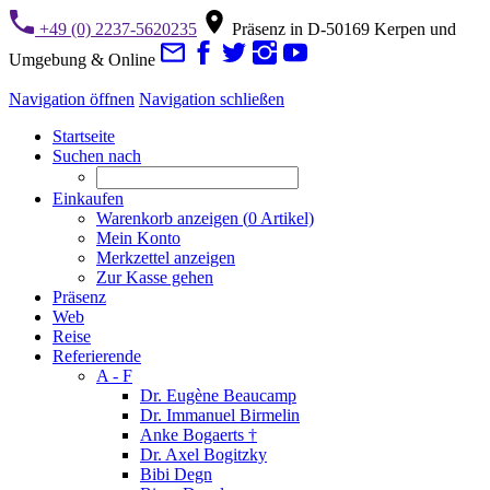
+49 (0) 2237-5620235
Präsenz in D-50169 Kerpen und
Umgebung & Online
Navigation öffnen
Navigation schließen
Startseite
Suchen nach
Einkaufen
Warenkorb anzeigen (
0
Artikel)
Mein Konto
Merkzettel anzeigen
Zur Kasse gehen
Präsenz
Web
Reise
Referierende
A - F
Dr. Eugène Beaucamp
Dr. Immanuel Birmelin
Anke Bogaerts †
Dr. Axel Bogitzky
Bibi Degn