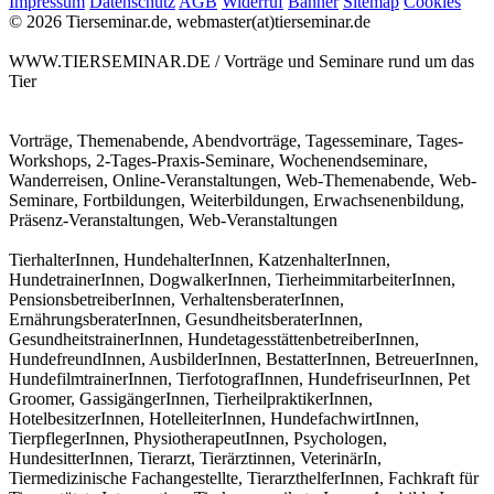
Impressum
Datenschutz
AGB
Widerruf
Banner
Sitemap
Cookies
© 2026 Tierseminar.de, webmaster(at)tierseminar.de
WWW.TIERSEMINAR.DE / Vorträge und Seminare rund um das
Tier
Vorträge, Themenabende, Abendvorträge, Tagesseminare, Tages-
Workshops, 2-Tages-Praxis-Seminare, Wochenendseminare,
Wanderreisen, Online-Veranstaltungen, Web-Themenabende, Web-
Seminare, Fortbildungen, Weiterbildungen, Erwachsenenbildung,
Präsenz-Veranstaltungen, Web-Veranstaltungen
TierhalterInnen, HundehalterInnen, KatzenhalterInnen,
HundetrainerInnen, DogwalkerInnen, TierheimmitarbeiterInnen,
PensionsbetreiberInnen, VerhaltensberaterInnen,
ErnährungsberaterInnen, GesundheitsberaterInnen,
GesundheitstrainerInnen, HundetagesstättenbetreiberInnen,
HundefreundInnen, AusbilderInnen, BestatterInnen, BetreuerInnen,
HundefilmtrainerInnen, TierfotografInnen, HundefriseurInnen, Pet
Groomer, GassigängerInnen, TierheilpraktikerInnen,
HotelbesitzerInnen, HotelleiterInnen, HundefachwirtInnen,
TierpflegerInnen, PhysiotherapeutInnen, Psychologen,
HundesitterInnen, Tierarzt, Tierärztinnen, VeterinärIn,
Tiermedizinische Fachangestellte, TierarzthelferInnen, Fachkraft für