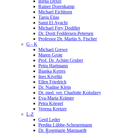
Birga Dexel
Rainer Dorenkamp
Michael Eichhorn
Tanja Elias
Sami El Ayachi
Michael Frey Dodillet
Dr. Dorit Feddersen-Petersen
Professor Dr. Martin S. Fischer
G - K
Michael Grewe
Maren Grote
Prof. Dr. Achim Gruber
Petra Hartmann
Bianka Kerres
Ines Kivelitz
Ellen Friedrich
Dr. Nadine Klein
Dr. med. vet. Charlotte Kolodzey
Eva-Maria Krämer
Petra Kriegel
Verena Kretzer
L-Z
Gerd Leder
Perdita Lübbe-Scheuermann
Dr. Rosemarie Marquardt