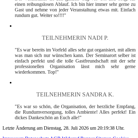
einen reibungslosen Ablauf. Ich bin hier immer sehr gerne zu
Gast und nehme von jeder Veranstaltung etwas mit. Einfach
rundum gut. Weiter so!!!!"
TEILNEHMERIN NADI P.
"Es war bereits im Vorfeld alles sehr gut organisiert, mit allem
was man sich nur wünschen kann. Der Seminarort selber ist
einfach perfekt und die tolle Gastfreundschaft mit der sehr
professionellen Organisation lässt mich sehr gerne
wiederkommen. Top!"
TEILNEHMERIN SANDRA K.
"Es war so schön, die Organisation, der herzliche Empfang,
die Rundumversorgung, tolles Ambiente! Alles perfekt! Ein
dickes Dankeschön an Euch alle!"
Letzte Änderung am Dienstag, 28. Juli 2026 um 20:19:38 Uhr.