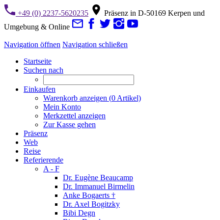
+49 (0) 2237-5620235
Präsenz in D-50169 Kerpen und
Umgebung & Online
Navigation öffnen
Navigation schließen
Startseite
Suchen nach
Einkaufen
Warenkorb anzeigen (
0
Artikel)
Mein Konto
Merkzettel anzeigen
Zur Kasse gehen
Präsenz
Web
Reise
Referierende
A - F
Dr. Eugène Beaucamp
Dr. Immanuel Birmelin
Anke Bogaerts †
Dr. Axel Bogitzky
Bibi Degn