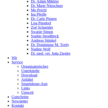
Dr. Ádám Miklósi
Dr. Marie Nitzschner
Mo Peichl
Ina Pfeifle
Dr. Carlo Pingen
Lisa Pinsdorf
Zoë Schneider
Swanie Simon
Sophie Strodtbeck
Andreas Stünkel
Dr. Dominique M. Tordy
Nadine Wolf
Dr. med. vet. Jutta Ziegler
Wir
Service
Organisatorisches
Unterkünfte
Download
Anfahrt
Smartphone-App
Links
Umwelt
Gutscheine
Newsletter
Kontakt