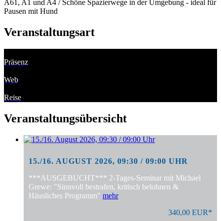
A61, A1 und A4 / Schöne Spazierwege in der Umgebung - ideal für
Pausen mit Hund
Veranstaltungsart
Präsenz
Web
Reise
Veranstaltungsübersicht
15./16. AUGUST 2026, 09:30 / 09:00 UHR
***AUSGEBUCHT*** 2-Tages-Seminar mit Michael
Grewe: "Sinnvoll bestrafen, kritisch belohnen &
Häusliches Programm"
mehr
340,00 EUR*