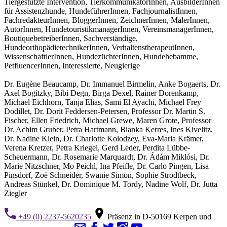
Tiergestützte Intervention, TierkommunikatorInnen, AusbilderInnen
für Assistenzhunde, HundeführerInnen, FachjournalistInnen,
FachredakteurInnen, BloggerInnen, ZeichnerInnen, MalerInnen,
AutorInnen, HundetouristikmanagerInnen, VereinsmanagerInnen,
BoutiquebetreiberInnen, Sachverständige,
HundeorthopädietechnikerInnen, VerhaltenstherapeutInnen,
WissenschaftlerInnen, HundezüchterInnen, Hundehebamme,
PetfluencerInnen, Interessierte, Neugierige
Dr. Eugène Beaucamp, Dr. Immanuel Birmelin, Anke Bogaerts, Dr.
Axel Bogitzky, Bibi Degn, Birga Dexel, Rainer Dorenkamp,
Michael Eichhorn, Tanja Elias, Sami El Ayachi, Michael Frey
Dodillet, Dr. Dorit Feddersen-Petersen, Professor Dr. Martin S.
Fischer, Ellen Friedrich, Michael Grewe, Maren Grote, Professor
Dr. Achim Gruber, Petra Hartmann, Bianka Kerres, Ines Kivelitz,
Dr. Nadine Klein, Dr. Charlotte Kolodzey, Eva-Maria Krämer,
Verena Kretzer, Petra Kriegel, Gerd Leder, Perdita Lübbe-
Scheuermann, Dr. Rosemarie Marquardt, Dr. Ádám Miklósi, Dr.
Marie Nitzschner, Mo Peichl, Ina Pfeifle, Dr. Carlo Pingen, Lisa
Pinsdorf, Zoë Schneider, Swanie Simon, Sophie Strodtbeck,
Andreas Stünkel, Dr. Dominique M. Tordy, Nadine Wolf, Dr. Jutta
Ziegler
+49 (0) 2237-5620235
Präsenz in D-50169 Kerpen und