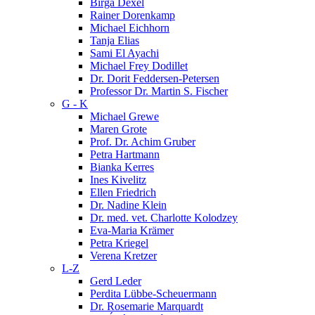
Birga Dexel
Rainer Dorenkamp
Michael Eichhorn
Tanja Elias
Sami El Ayachi
Michael Frey Dodillet
Dr. Dorit Feddersen-Petersen
Professor Dr. Martin S. Fischer
G - K
Michael Grewe
Maren Grote
Prof. Dr. Achim Gruber
Petra Hartmann
Bianka Kerres
Ines Kivelitz
Ellen Friedrich
Dr. Nadine Klein
Dr. med. vet. Charlotte Kolodzey
Eva-Maria Krämer
Petra Kriegel
Verena Kretzer
L-Z
Gerd Leder
Perdita Lübbe-Scheuermann
Dr. Rosemarie Marquardt