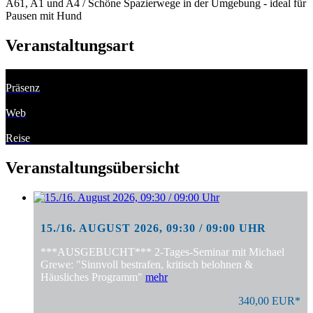
A61, A1 und A4 / Schöne Spazierwege in der Umgebung - ideal für
Pausen mit Hund
Veranstaltungsart
Präsenz
Web
Reise
Veranstaltungsübersicht
15./16. AUGUST 2026, 09:30 / 09:00 UHR
***AUSGEBUCHT*** 2-Tages-Seminar mit Michael
Grewe: "Sinnvoll bestrafen, kritisch belohnen &
Häusliches Programm"
mehr
340,00 EUR*