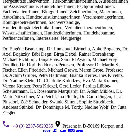
Tiergestützte Intervention, TierkommunikatorInnen, AusbilderInnen
für Assistenzhunde, HundeführerInnen, FachjournalistInnen,
FachredakteurInnen, BloggerInnen, ZeichnerInnen, MalerInnen,
AutorInnen, HundetouristikmanagerInnen, VereinsmanagerInnen,
BoutiquebetreiberInnen, Sachverständige,
HundeorthopädietechnikerInnen, VerhaltenstherapeutInnen,
WissenschaftlerInnen, HundezüchterInnen, Hundehebamme,
PetfluencerInnen, Interessierte, Neugierige
Dr. Eugène Beaucamp, Dr. Immanuel Birmelin, Anke Bogaerts, Dr.
Axel Bogitzky, Bibi Degn, Birga Dexel, Rainer Dorenkamp,
Michael Eichhorn, Tanja Elias, Sami El Ayachi, Michael Frey
Dodillet, Dr. Dorit Feddersen-Petersen, Professor Dr. Martin S.
Fischer, Ellen Friedrich, Michael Grewe, Maren Grote, Professor
Dr. Achim Gruber, Petra Hartmann, Bianka Kerres, Ines Kivelitz,
Dr. Nadine Klein, Dr. Charlotte Kolodzey, Eva-Maria Krämer,
Verena Kretzer, Petra Kriegel, Gerd Leder, Perdita Lübbe-
Scheuermann, Dr. Rosemarie Marquardt, Dr. Ádám Miklósi, Dr.
Marie Nitzschner, Mo Peichl, Ina Pfeifle, Dr. Carlo Pingen, Lisa
Pinsdorf, Zoë Schneider, Swanie Simon, Sophie Strodtbeck,
Andreas Stünkel, Dr. Dominique M. Tordy, Nadine Wolf, Dr. Jutta
Ziegler
+49 (0) 2237-5620235
Präsenz in D-50169 Kerpen und