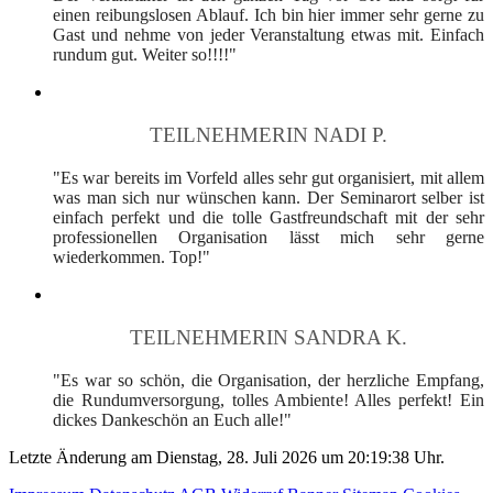
einen reibungslosen Ablauf. Ich bin hier immer sehr gerne zu
Gast und nehme von jeder Veranstaltung etwas mit. Einfach
rundum gut. Weiter so!!!!"
TEILNEHMERIN NADI P.
"Es war bereits im Vorfeld alles sehr gut organisiert, mit allem
was man sich nur wünschen kann. Der Seminarort selber ist
einfach perfekt und die tolle Gastfreundschaft mit der sehr
professionellen Organisation lässt mich sehr gerne
wiederkommen. Top!"
TEILNEHMERIN SANDRA K.
"Es war so schön, die Organisation, der herzliche Empfang,
die Rundumversorgung, tolles Ambiente! Alles perfekt! Ein
dickes Dankeschön an Euch alle!"
Letzte Änderung am Dienstag, 28. Juli 2026 um 20:19:38 Uhr.