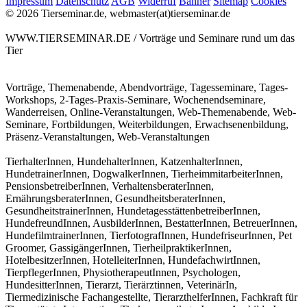
Impressum
Datenschutz
AGB
Widerruf
Banner
Sitemap
Cookies
© 2026 Tierseminar.de, webmaster(at)tierseminar.de
WWW.TIERSEMINAR.DE / Vorträge und Seminare rund um das
Tier
Vorträge, Themenabende, Abendvorträge, Tagesseminare, Tages-
Workshops, 2-Tages-Praxis-Seminare, Wochenendseminare,
Wanderreisen, Online-Veranstaltungen, Web-Themenabende, Web-
Seminare, Fortbildungen, Weiterbildungen, Erwachsenenbildung,
Präsenz-Veranstaltungen, Web-Veranstaltungen
TierhalterInnen, HundehalterInnen, KatzenhalterInnen,
HundetrainerInnen, DogwalkerInnen, TierheimmitarbeiterInnen,
PensionsbetreiberInnen, VerhaltensberaterInnen,
ErnährungsberaterInnen, GesundheitsberaterInnen,
GesundheitstrainerInnen, HundetagesstättenbetreiberInnen,
HundefreundInnen, AusbilderInnen, BestatterInnen, BetreuerInnen,
HundefilmtrainerInnen, TierfotografInnen, HundefriseurInnen, Pet
Groomer, GassigängerInnen, TierheilpraktikerInnen,
HotelbesitzerInnen, HotelleiterInnen, HundefachwirtInnen,
TierpflegerInnen, PhysiotherapeutInnen, Psychologen,
HundesitterInnen, Tierarzt, Tierärztinnen, VeterinärIn,
Tiermedizinische Fachangestellte, TierarzthelferInnen, Fachkraft für