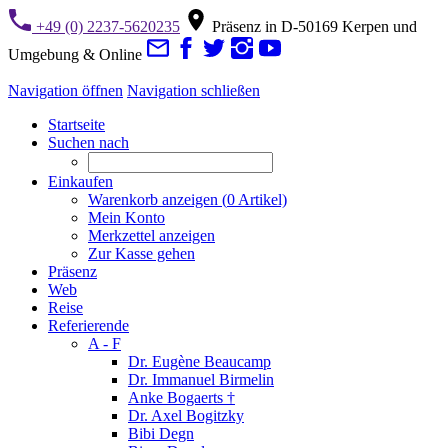
+49 (0) 2237-5620235
Präsenz in D-50169 Kerpen und
Umgebung & Online
Navigation öffnen
Navigation schließen
Startseite
Suchen nach
Einkaufen
Warenkorb anzeigen (
0
Artikel)
Mein Konto
Merkzettel anzeigen
Zur Kasse gehen
Präsenz
Web
Reise
Referierende
A - F
Dr. Eugène Beaucamp
Dr. Immanuel Birmelin
Anke Bogaerts †
Dr. Axel Bogitzky
Bibi Degn