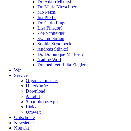
Dr. Ádám Miklósi
Dr. Marie Nitzschner
Mo Peichl
Ina Pfeifle
Dr. Carlo Pingen
Lisa Pinsdorf
Zoë Schneider
Swanie Simon
Sophie Strodtbeck
Andreas Stünkel
Dr. Dominique M. Tordy
Nadine Wolf
Dr. med. vet. Jutta Ziegler
Wir
Service
Organisatorisches
Unterkünfte
Download
Anfahrt
Smartphone-App
Links
Umwelt
Gutscheine
Newsletter
Kontakt