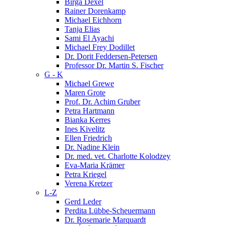
Birga Dexel
Rainer Dorenkamp
Michael Eichhorn
Tanja Elias
Sami El Ayachi
Michael Frey Dodillet
Dr. Dorit Feddersen-Petersen
Professor Dr. Martin S. Fischer
G - K
Michael Grewe
Maren Grote
Prof. Dr. Achim Gruber
Petra Hartmann
Bianka Kerres
Ines Kivelitz
Ellen Friedrich
Dr. Nadine Klein
Dr. med. vet. Charlotte Kolodzey
Eva-Maria Krämer
Petra Kriegel
Verena Kretzer
L-Z
Gerd Leder
Perdita Lübbe-Scheuermann
Dr. Rosemarie Marquardt