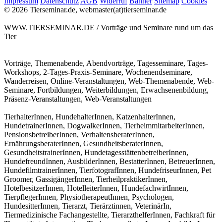
Impressum
Datenschutz
AGB
Widerruf
Banner
Sitemap
Cookies
© 2026 Tierseminar.de, webmaster(at)tierseminar.de
WWW.TIERSEMINAR.DE / Vorträge und Seminare rund um das
Tier
Vorträge, Themenabende, Abendvorträge, Tagesseminare, Tages-
Workshops, 2-Tages-Praxis-Seminare, Wochenendseminare,
Wanderreisen, Online-Veranstaltungen, Web-Themenabende, Web-
Seminare, Fortbildungen, Weiterbildungen, Erwachsenenbildung,
Präsenz-Veranstaltungen, Web-Veranstaltungen
TierhalterInnen, HundehalterInnen, KatzenhalterInnen,
HundetrainerInnen, DogwalkerInnen, TierheimmitarbeiterInnen,
PensionsbetreiberInnen, VerhaltensberaterInnen,
ErnährungsberaterInnen, GesundheitsberaterInnen,
GesundheitstrainerInnen, HundetagesstättenbetreiberInnen,
HundefreundInnen, AusbilderInnen, BestatterInnen, BetreuerInnen,
HundefilmtrainerInnen, TierfotografInnen, HundefriseurInnen, Pet
Groomer, GassigängerInnen, TierheilpraktikerInnen,
HotelbesitzerInnen, HotelleiterInnen, HundefachwirtInnen,
TierpflegerInnen, PhysiotherapeutInnen, Psychologen,
HundesitterInnen, Tierarzt, Tierärztinnen, VeterinärIn,
Tiermedizinische Fachangestellte, TierarzthelferInnen, Fachkraft für