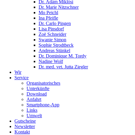
Dr. Ádám Miklósi
Dr. Marie Nitzschner
Mo Peichl
Ina Pfeifle
Dr. Carlo Pingen
Lisa Pinsdorf
Zoë Schneider
Swanie Simon
Sophie Strodtbeck
Andreas Stünkel
Dr. Dominique M. Tordy
Nadine Wolf
Dr. med. vet. Jutta Ziegler
Wir
Service
Organisatorisches
Unterkünfte
Download
Anfahrt
Smartphone-App
Links
Umwelt
Gutscheine
Newsletter
Kontakt