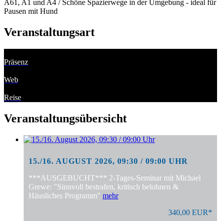
A61, A1 und A4 / Schöne Spazierwege in der Umgebung - ideal für
Pausen mit Hund
Veranstaltungsart
Präsenz
Web
Reise
Veranstaltungsübersicht
15./16. AUGUST 2026, 09:30 / 09:00 UHR
***AUSGEBUCHT*** 2-Tages-Seminar mit Michael
Grewe: "Sinnvoll bestrafen, kritisch belohnen &
Häusliches Programm"
mehr
340,00 EUR*