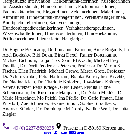
Tiergestützte Intervention, TierkommunikatorInnen, AusbilderInnen
für Assistenzhunde, HundeführerInnen, FachjournalistInnen,
FachredakteurInnen, BloggerInnen, ZeichnerInnen, MalerInnen,
AutorInnen, HundetouristikmanagerInnen, VereinsmanagerInnen,
BoutiquebetreiberInnen, Sachverständige,
HundeorthopädietechnikerInnen, VerhaltenstherapeutInnen,
WissenschaftlerInnen, HundezüchterInnen, Hundehebamme,
PetfluencerInnen, Interessierte, Neugierige
Dr. Eugène Beaucamp, Dr. Immanuel Birmelin, Anke Bogaerts, Dr.
Axel Bogitzky, Bibi Degn, Birga Dexel, Rainer Dorenkamp,
Michael Eichhorn, Tanja Elias, Sami El Ayachi, Michael Frey
Dodillet, Dr. Dorit Feddersen-Petersen, Professor Dr. Martin S.
Fischer, Ellen Friedrich, Michael Grewe, Maren Grote, Professor
Dr. Achim Gruber, Petra Hartmann, Bianka Kerres, Ines Kivelitz,
Dr. Nadine Klein, Dr. Charlotte Kolodzey, Eva-Maria Krämer,
Verena Kretzer, Petra Kriegel, Gerd Leder, Perdita Lübbe-
Scheuermann, Dr. Rosemarie Marquardt, Dr. Ádám Miklósi, Dr.
Marie Nitzschner, Mo Peichl, Ina Pfeifle, Dr. Carlo Pingen, Lisa
Pinsdorf, Zoë Schneider, Swanie Simon, Sophie Strodtbeck,
Andreas Stünkel, Dr. Dominique M. Tordy, Nadine Wolf, Dr. Jutta
Ziegler
+49 (0) 2237-5620235
Präsenz in D-50169 Kerpen und