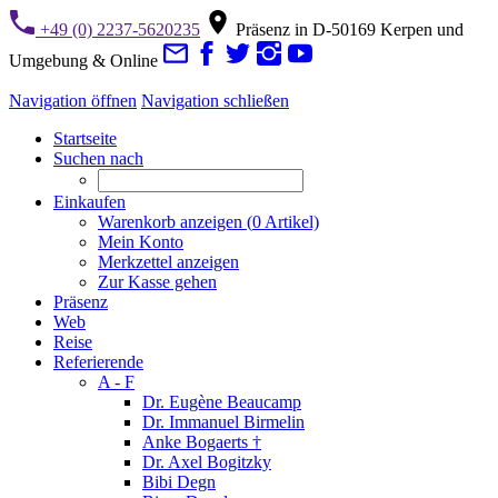
+49 (0) 2237-5620235
Präsenz in D-50169 Kerpen und
Umgebung & Online
Navigation öffnen
Navigation schließen
Startseite
Suchen nach
Einkaufen
Warenkorb anzeigen (
0
Artikel)
Mein Konto
Merkzettel anzeigen
Zur Kasse gehen
Präsenz
Web
Reise
Referierende
A - F
Dr. Eugène Beaucamp
Dr. Immanuel Birmelin
Anke Bogaerts †
Dr. Axel Bogitzky
Bibi Degn