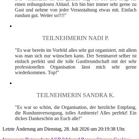
einen reibungslosen Ablauf. Ich bin hier immer sehr gerne zu
Gast und nehme von jeder Veranstaltung etwas mit. Einfach
rundum gut. Weiter so!!!!"
TEILNEHMERIN NADI P.
"Es war bereits im Vorfeld alles sehr gut organisiert, mit allem
was man sich nur wünschen kann. Der Seminarort selber ist
einfach perfekt und die tolle Gastfreundschaft mit der sehr
professionellen Organisation lässt mich sehr gerne
wiederkommen. Top!"
TEILNEHMERIN SANDRA K.
"Es war so schön, die Organisation, der herzliche Empfang,
die Rundumversorgung, tolles Ambiente! Alles perfekt! Ein
dickes Dankeschön an Euch alle!"
Letzte Änderung am Dienstag, 28. Juli 2026 um 20:19:38 Uhr.