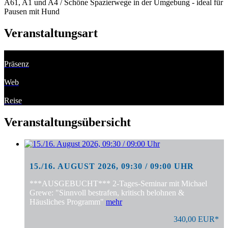
A61, A1 und A4 / Schöne Spazierwege in der Umgebung - ideal für
Pausen mit Hund
Veranstaltungsart
Präsenz
Web
Reise
Veranstaltungsübersicht
15./16. AUGUST 2026, 09:30 / 09:00 UHR
***AUSGEBUCHT*** 2-Tages-Seminar mit Michael
Grewe: "Sinnvoll bestrafen, kritisch belohnen &
Häusliches Programm"
mehr
340,00 EUR*