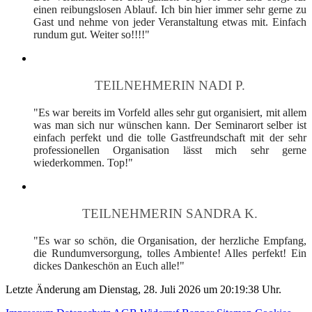
einen reibungslosen Ablauf. Ich bin hier immer sehr gerne zu
Gast und nehme von jeder Veranstaltung etwas mit. Einfach
rundum gut. Weiter so!!!!"
TEILNEHMERIN NADI P.
"Es war bereits im Vorfeld alles sehr gut organisiert, mit allem
was man sich nur wünschen kann. Der Seminarort selber ist
einfach perfekt und die tolle Gastfreundschaft mit der sehr
professionellen Organisation lässt mich sehr gerne
wiederkommen. Top!"
TEILNEHMERIN SANDRA K.
"Es war so schön, die Organisation, der herzliche Empfang,
die Rundumversorgung, tolles Ambiente! Alles perfekt! Ein
dickes Dankeschön an Euch alle!"
Letzte Änderung am Dienstag, 28. Juli 2026 um 20:19:38 Uhr.