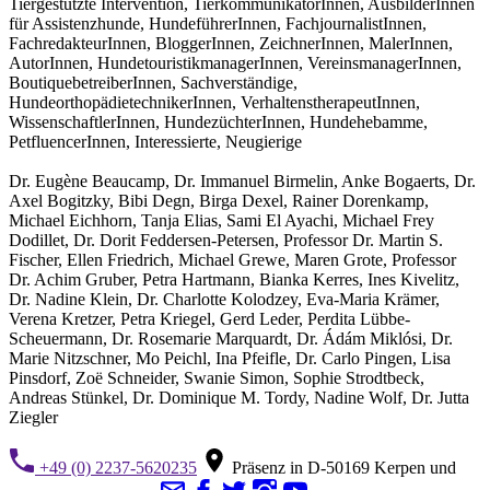
Tiergestützte Intervention, TierkommunikatorInnen, AusbilderInnen
für Assistenzhunde, HundeführerInnen, FachjournalistInnen,
FachredakteurInnen, BloggerInnen, ZeichnerInnen, MalerInnen,
AutorInnen, HundetouristikmanagerInnen, VereinsmanagerInnen,
BoutiquebetreiberInnen, Sachverständige,
HundeorthopädietechnikerInnen, VerhaltenstherapeutInnen,
WissenschaftlerInnen, HundezüchterInnen, Hundehebamme,
PetfluencerInnen, Interessierte, Neugierige
Dr. Eugène Beaucamp, Dr. Immanuel Birmelin, Anke Bogaerts, Dr.
Axel Bogitzky, Bibi Degn, Birga Dexel, Rainer Dorenkamp,
Michael Eichhorn, Tanja Elias, Sami El Ayachi, Michael Frey
Dodillet, Dr. Dorit Feddersen-Petersen, Professor Dr. Martin S.
Fischer, Ellen Friedrich, Michael Grewe, Maren Grote, Professor
Dr. Achim Gruber, Petra Hartmann, Bianka Kerres, Ines Kivelitz,
Dr. Nadine Klein, Dr. Charlotte Kolodzey, Eva-Maria Krämer,
Verena Kretzer, Petra Kriegel, Gerd Leder, Perdita Lübbe-
Scheuermann, Dr. Rosemarie Marquardt, Dr. Ádám Miklósi, Dr.
Marie Nitzschner, Mo Peichl, Ina Pfeifle, Dr. Carlo Pingen, Lisa
Pinsdorf, Zoë Schneider, Swanie Simon, Sophie Strodtbeck,
Andreas Stünkel, Dr. Dominique M. Tordy, Nadine Wolf, Dr. Jutta
Ziegler
+49 (0) 2237-5620235
Präsenz in D-50169 Kerpen und