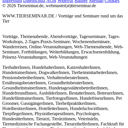
Impressum
Datenschutz
AGB
Widerruf
Banner
Sitemap
Cookies
© 2026 Tierseminar.de, webmaster(at)tierseminar.de
WWW.TIERSEMINAR.DE / Vorträge und Seminare rund um das
Tier
Vorträge, Themenabende, Abendvorträge, Tagesseminare, Tages-
Workshops, 2-Tages-Praxis-Seminare, Wochenendseminare,
Wanderreisen, Online-Veranstaltungen, Web-Themenabende, Web-
Seminare, Fortbildungen, Weiterbildungen, Erwachsenenbildung,
Präsenz-Veranstaltungen, Web-Veranstaltungen
TierhalterInnen, HundehalterInnen, KatzenhalterInnen,
HundetrainerInnen, DogwalkerInnen, TierheimmitarbeiterInnen,
PensionsbetreiberInnen, VerhaltensberaterInnen,
ErnährungsberaterInnen, GesundheitsberaterInnen,
GesundheitstrainerInnen, HundetagesstättenbetreiberInnen,
HundefreundInnen, AusbilderInnen, BestatterInnen, BetreuerInnen,
HundefilmtrainerInnen, TierfotografInnen, HundefriseurInnen, Pet
Groomer, GassigängerInnen, TierheilpraktikerInnen,
HotelbesitzerInnen, HotelleiterInnen, HundefachwirtInnen,
TierpflegerInnen, PhysiotherapeutInnen, Psychologen,
HundesitterInnen, Tierarzt, Tierärztinnen, VeterinärIn,
Tiermedizinische Fachangestellte, TierarzthelferInnen, Fachkraft für