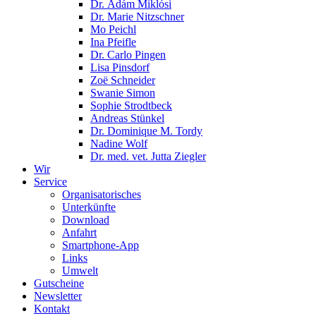
Dr. Ádám Miklósi
Dr. Marie Nitzschner
Mo Peichl
Ina Pfeifle
Dr. Carlo Pingen
Lisa Pinsdorf
Zoë Schneider
Swanie Simon
Sophie Strodtbeck
Andreas Stünkel
Dr. Dominique M. Tordy
Nadine Wolf
Dr. med. vet. Jutta Ziegler
Wir
Service
Organisatorisches
Unterkünfte
Download
Anfahrt
Smartphone-App
Links
Umwelt
Gutscheine
Newsletter
Kontakt