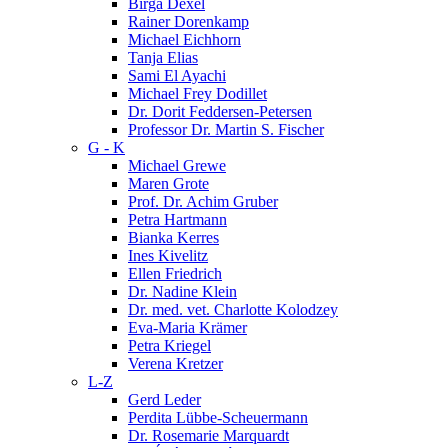
Birga Dexel
Rainer Dorenkamp
Michael Eichhorn
Tanja Elias
Sami El Ayachi
Michael Frey Dodillet
Dr. Dorit Feddersen-Petersen
Professor Dr. Martin S. Fischer
G - K
Michael Grewe
Maren Grote
Prof. Dr. Achim Gruber
Petra Hartmann
Bianka Kerres
Ines Kivelitz
Ellen Friedrich
Dr. Nadine Klein
Dr. med. vet. Charlotte Kolodzey
Eva-Maria Krämer
Petra Kriegel
Verena Kretzer
L-Z
Gerd Leder
Perdita Lübbe-Scheuermann
Dr. Rosemarie Marquardt