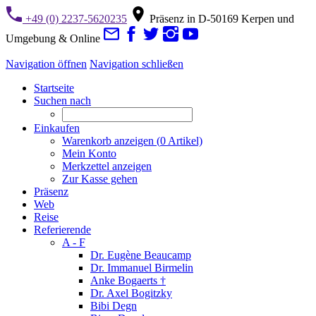
+49 (0) 2237-5620235
Präsenz in D-50169 Kerpen und
Umgebung & Online
Navigation öffnen
Navigation schließen
Startseite
Suchen nach
Einkaufen
Warenkorb anzeigen (
0
Artikel)
Mein Konto
Merkzettel anzeigen
Zur Kasse gehen
Präsenz
Web
Reise
Referierende
A - F
Dr. Eugène Beaucamp
Dr. Immanuel Birmelin
Anke Bogaerts †
Dr. Axel Bogitzky
Bibi Degn