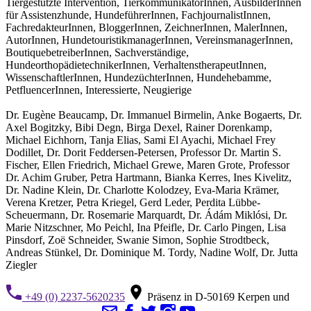
Tiergestützte Intervention, TierkommunikatorInnen, AusbilderInnen
für Assistenzhunde, HundeführerInnen, FachjournalistInnen,
FachredakteurInnen, BloggerInnen, ZeichnerInnen, MalerInnen,
AutorInnen, HundetouristikmanagerInnen, VereinsmanagerInnen,
BoutiquebetreiberInnen, Sachverständige,
HundeorthopädietechnikerInnen, VerhaltenstherapeutInnen,
WissenschaftlerInnen, HundezüchterInnen, Hundehebamme,
PetfluencerInnen, Interessierte, Neugierige
Dr. Eugène Beaucamp, Dr. Immanuel Birmelin, Anke Bogaerts, Dr.
Axel Bogitzky, Bibi Degn, Birga Dexel, Rainer Dorenkamp,
Michael Eichhorn, Tanja Elias, Sami El Ayachi, Michael Frey
Dodillet, Dr. Dorit Feddersen-Petersen, Professor Dr. Martin S.
Fischer, Ellen Friedrich, Michael Grewe, Maren Grote, Professor
Dr. Achim Gruber, Petra Hartmann, Bianka Kerres, Ines Kivelitz,
Dr. Nadine Klein, Dr. Charlotte Kolodzey, Eva-Maria Krämer,
Verena Kretzer, Petra Kriegel, Gerd Leder, Perdita Lübbe-
Scheuermann, Dr. Rosemarie Marquardt, Dr. Ádám Miklósi, Dr.
Marie Nitzschner, Mo Peichl, Ina Pfeifle, Dr. Carlo Pingen, Lisa
Pinsdorf, Zoë Schneider, Swanie Simon, Sophie Strodtbeck,
Andreas Stünkel, Dr. Dominique M. Tordy, Nadine Wolf, Dr. Jutta
Ziegler
+49 (0) 2237-5620235
Präsenz in D-50169 Kerpen und