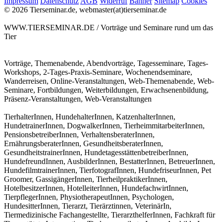
Impressum
Datenschutz
AGB
Widerruf
Banner
Sitemap
Cookies
© 2026 Tierseminar.de, webmaster(at)tierseminar.de
WWW.TIERSEMINAR.DE / Vorträge und Seminare rund um das
Tier
Vorträge, Themenabende, Abendvorträge, Tagesseminare, Tages-
Workshops, 2-Tages-Praxis-Seminare, Wochenendseminare,
Wanderreisen, Online-Veranstaltungen, Web-Themenabende, Web-
Seminare, Fortbildungen, Weiterbildungen, Erwachsenenbildung,
Präsenz-Veranstaltungen, Web-Veranstaltungen
TierhalterInnen, HundehalterInnen, KatzenhalterInnen,
HundetrainerInnen, DogwalkerInnen, TierheimmitarbeiterInnen,
PensionsbetreiberInnen, VerhaltensberaterInnen,
ErnährungsberaterInnen, GesundheitsberaterInnen,
GesundheitstrainerInnen, HundetagesstättenbetreiberInnen,
HundefreundInnen, AusbilderInnen, BestatterInnen, BetreuerInnen,
HundefilmtrainerInnen, TierfotografInnen, HundefriseurInnen, Pet
Groomer, GassigängerInnen, TierheilpraktikerInnen,
HotelbesitzerInnen, HotelleiterInnen, HundefachwirtInnen,
TierpflegerInnen, PhysiotherapeutInnen, Psychologen,
HundesitterInnen, Tierarzt, Tierärztinnen, VeterinärIn,
Tiermedizinische Fachangestellte, TierarzthelferInnen, Fachkraft für