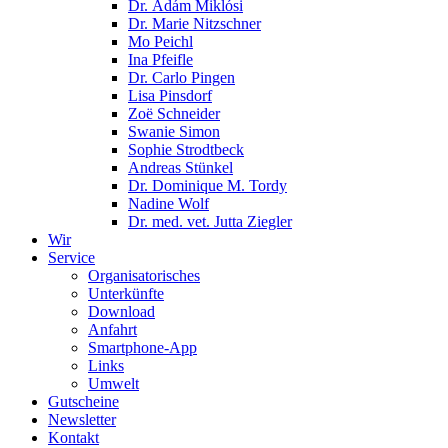
Dr. Ádám Miklósi
Dr. Marie Nitzschner
Mo Peichl
Ina Pfeifle
Dr. Carlo Pingen
Lisa Pinsdorf
Zoë Schneider
Swanie Simon
Sophie Strodtbeck
Andreas Stünkel
Dr. Dominique M. Tordy
Nadine Wolf
Dr. med. vet. Jutta Ziegler
Wir
Service
Organisatorisches
Unterkünfte
Download
Anfahrt
Smartphone-App
Links
Umwelt
Gutscheine
Newsletter
Kontakt