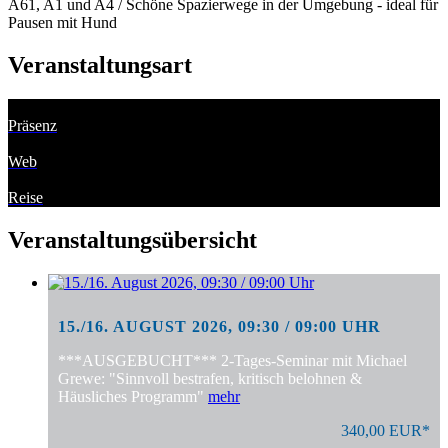
A61, A1 und A4 / Schöne Spazierwege in der Umgebung - ideal für
Pausen mit Hund
Veranstaltungsart
Präsenz
Web
Reise
Veranstaltungsübersicht
15./16. AUGUST 2026, 09:30 / 09:00 UHR
***AUSGEBUCHT*** 2-Tages-Seminar mit Michael
Grewe: "Sinnvoll bestrafen, kritisch belohnen &
Häusliches Programm"
mehr
340,00 EUR*