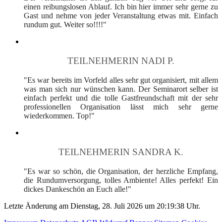
einen reibungslosen Ablauf. Ich bin hier immer sehr gerne zu
Gast und nehme von jeder Veranstaltung etwas mit. Einfach
rundum gut. Weiter so!!!!"
TEILNEHMERIN NADI P.
"Es war bereits im Vorfeld alles sehr gut organisiert, mit allem
was man sich nur wünschen kann. Der Seminarort selber ist
einfach perfekt und die tolle Gastfreundschaft mit der sehr
professionellen Organisation lässt mich sehr gerne
wiederkommen. Top!"
TEILNEHMERIN SANDRA K.
"Es war so schön, die Organisation, der herzliche Empfang,
die Rundumversorgung, tolles Ambiente! Alles perfekt! Ein
dickes Dankeschön an Euch alle!"
Letzte Änderung am Dienstag, 28. Juli 2026 um 20:19:38 Uhr.