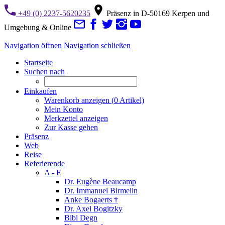
+49 (0) 2237-5620235
Präsenz in D-50169 Kerpen und
Umgebung & Online
Navigation öffnen
Navigation schließen
Startseite
Suchen nach
Einkaufen
Warenkorb anzeigen (
0
Artikel)
Mein Konto
Merkzettel anzeigen
Zur Kasse gehen
Präsenz
Web
Reise
Referierende
A - F
Dr. Eugène Beaucamp
Dr. Immanuel Birmelin
Anke Bogaerts †
Dr. Axel Bogitzky
Bibi Degn