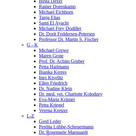
Birga Dexel
Rainer Dorenkamp
Michael Eichhorn
Tanja Elias
Sami El Ayachi
Michael Frey Dodillet
Dr. Dorit Feddersen-Petersen
Professor Dr. Martin S. Fischer
G - K
Michael Grewe
Maren Grote
Prof. Dr. Achim Gruber
Petra Hartmann
Bianka Kerres
Ines Kivelitz
Ellen Friedrich
Dr. Nadine Klein
Dr. med. vet. Charlotte Kolodzey
Eva-Maria Krämer
Petra Kriegel
Verena Kretzer
L-Z
Gerd Leder
Perdita Lübbe-Scheuermann
Dr. Rosemarie Marquardt