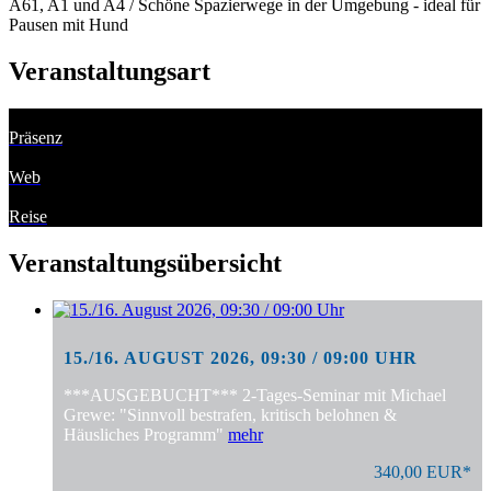
A61, A1 und A4 / Schöne Spazierwege in der Umgebung - ideal für
Pausen mit Hund
Veranstaltungsart
Präsenz
Web
Reise
Veranstaltungsübersicht
15./16. AUGUST 2026, 09:30 / 09:00 UHR
***AUSGEBUCHT*** 2-Tages-Seminar mit Michael
Grewe: "Sinnvoll bestrafen, kritisch belohnen &
Häusliches Programm"
mehr
340,00 EUR*