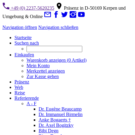
+49 (0) 2237-5620235
Präsenz in D-50169 Kerpen und
Umgebung & Online
Navigation öffnen
Navigation schließen
Startseite
Suchen nach
Einkaufen
Warenkorb anzeigen (
0
Artikel)
Mein Konto
Merkzettel anzeigen
Zur Kasse gehen
Präsenz
Web
Reise
Referierende
A - F
Dr. Eugène Beaucamp
Dr. Immanuel Birmelin
Anke Bogaerts †
Dr. Axel Bogitzky
Bibi Degn