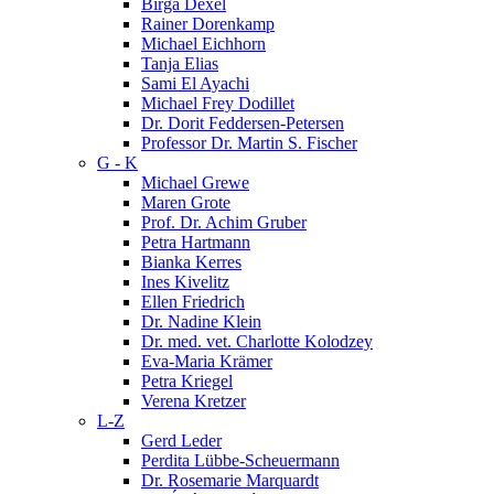
Birga Dexel
Rainer Dorenkamp
Michael Eichhorn
Tanja Elias
Sami El Ayachi
Michael Frey Dodillet
Dr. Dorit Feddersen-Petersen
Professor Dr. Martin S. Fischer
G - K
Michael Grewe
Maren Grote
Prof. Dr. Achim Gruber
Petra Hartmann
Bianka Kerres
Ines Kivelitz
Ellen Friedrich
Dr. Nadine Klein
Dr. med. vet. Charlotte Kolodzey
Eva-Maria Krämer
Petra Kriegel
Verena Kretzer
L-Z
Gerd Leder
Perdita Lübbe-Scheuermann
Dr. Rosemarie Marquardt