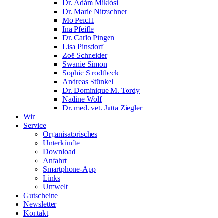
Dr. Ádám Miklósi
Dr. Marie Nitzschner
Mo Peichl
Ina Pfeifle
Dr. Carlo Pingen
Lisa Pinsdorf
Zoë Schneider
Swanie Simon
Sophie Strodtbeck
Andreas Stünkel
Dr. Dominique M. Tordy
Nadine Wolf
Dr. med. vet. Jutta Ziegler
Wir
Service
Organisatorisches
Unterkünfte
Download
Anfahrt
Smartphone-App
Links
Umwelt
Gutscheine
Newsletter
Kontakt