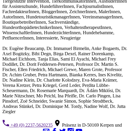
Tiergestützte Intervention, TierkommunikatorInnen, AusbilderInnen
für Assistenzhunde, HundeführerInnen, FachjournalistInnen,
FachredakteurInnen, BloggerInnen, ZeichnerInnen, MalerInnen,
AutorInnen, HundetouristikmanagerInnen, VereinsmanagerInnen,
BoutiquebetreiberInnen, Sachverständige,
HundeorthopädietechnikerInnen, VerhaltenstherapeutInnen,
WissenschaftlerInnen, HundezüchterInnen, Hundehebamme,
PetfluencerInnen, Interessierte, Neugierige
Dr. Eugène Beaucamp, Dr. Immanuel Birmelin, Anke Bogaerts, Dr.
Axel Bogitzky, Bibi Degn, Birga Dexel, Rainer Dorenkamp,
Michael Eichhorn, Tanja Elias, Sami El Ayachi, Michael Frey
Dodillet, Dr. Dorit Feddersen-Petersen, Professor Dr. Martin S.
Fischer, Ellen Friedrich, Michael Grewe, Maren Grote, Professor
Dr. Achim Gruber, Petra Hartmann, Bianka Kerres, Ines Kivelitz,
Dr. Nadine Klein, Dr. Charlotte Kolodzey, Eva-Maria Krämer,
Verena Kretzer, Petra Kriegel, Gerd Leder, Perdita Lübbe-
Scheuermann, Dr. Rosemarie Marquardt, Dr. Ádám Miklósi, Dr.
Marie Nitzschner, Mo Peichl, Ina Pfeifle, Dr. Carlo Pingen, Lisa
Pinsdorf, Zoë Schneider, Swanie Simon, Sophie Strodtbeck,
Andreas Stünkel, Dr. Dominique M. Tordy, Nadine Wolf, Dr. Jutta
Ziegler
+49 (0) 2237-5620235
Präsenz in D-50169 Kerpen und