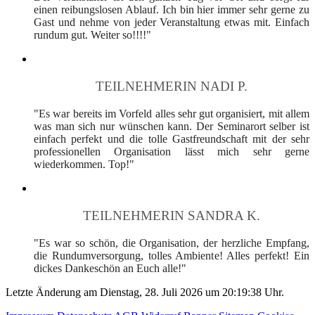
einen reibungslosen Ablauf. Ich bin hier immer sehr gerne zu
Gast und nehme von jeder Veranstaltung etwas mit. Einfach
rundum gut. Weiter so!!!!"
TEILNEHMERIN NADI P.
"Es war bereits im Vorfeld alles sehr gut organisiert, mit allem
was man sich nur wünschen kann. Der Seminarort selber ist
einfach perfekt und die tolle Gastfreundschaft mit der sehr
professionellen Organisation lässt mich sehr gerne
wiederkommen. Top!"
TEILNEHMERIN SANDRA K.
"Es war so schön, die Organisation, der herzliche Empfang,
die Rundumversorgung, tolles Ambiente! Alles perfekt! Ein
dickes Dankeschön an Euch alle!"
Letzte Änderung am Dienstag, 28. Juli 2026 um 20:19:38 Uhr.