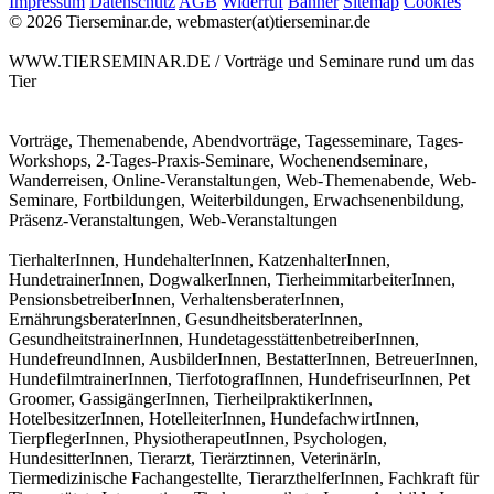
Impressum
Datenschutz
AGB
Widerruf
Banner
Sitemap
Cookies
© 2026 Tierseminar.de, webmaster(at)tierseminar.de
WWW.TIERSEMINAR.DE / Vorträge und Seminare rund um das
Tier
Vorträge, Themenabende, Abendvorträge, Tagesseminare, Tages-
Workshops, 2-Tages-Praxis-Seminare, Wochenendseminare,
Wanderreisen, Online-Veranstaltungen, Web-Themenabende, Web-
Seminare, Fortbildungen, Weiterbildungen, Erwachsenenbildung,
Präsenz-Veranstaltungen, Web-Veranstaltungen
TierhalterInnen, HundehalterInnen, KatzenhalterInnen,
HundetrainerInnen, DogwalkerInnen, TierheimmitarbeiterInnen,
PensionsbetreiberInnen, VerhaltensberaterInnen,
ErnährungsberaterInnen, GesundheitsberaterInnen,
GesundheitstrainerInnen, HundetagesstättenbetreiberInnen,
HundefreundInnen, AusbilderInnen, BestatterInnen, BetreuerInnen,
HundefilmtrainerInnen, TierfotografInnen, HundefriseurInnen, Pet
Groomer, GassigängerInnen, TierheilpraktikerInnen,
HotelbesitzerInnen, HotelleiterInnen, HundefachwirtInnen,
TierpflegerInnen, PhysiotherapeutInnen, Psychologen,
HundesitterInnen, Tierarzt, Tierärztinnen, VeterinärIn,
Tiermedizinische Fachangestellte, TierarzthelferInnen, Fachkraft für