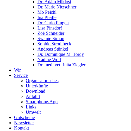
Dr. Ádám Miklósi
Dr. Marie Nitzschner
Mo Peichl
Ina Pfeifle
Dr. Carlo Pingen
Lisa Pinsdorf
Zoë Schneider
Swanie Simon
Sophie Strodtbeck
Andreas Stünkel
Dr. Dominique M. Tordy
Nadine Wolf
Dr. med. vet. Jutta Ziegler
Wir
Service
Organisatorisches
Unterkünfte
Download
Anfahrt
Smartphone-App
Links
Umwelt
Gutscheine
Newsletter
Kontakt