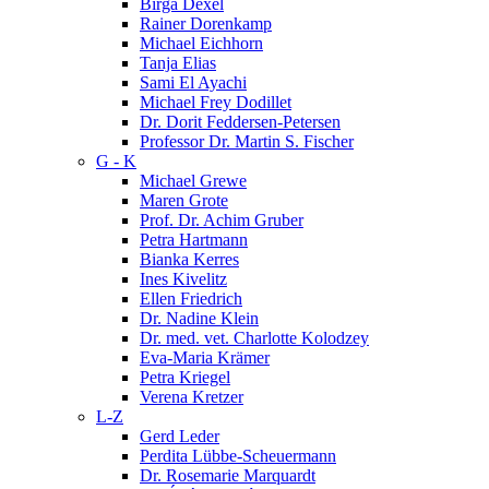
Birga Dexel
Rainer Dorenkamp
Michael Eichhorn
Tanja Elias
Sami El Ayachi
Michael Frey Dodillet
Dr. Dorit Feddersen-Petersen
Professor Dr. Martin S. Fischer
G - K
Michael Grewe
Maren Grote
Prof. Dr. Achim Gruber
Petra Hartmann
Bianka Kerres
Ines Kivelitz
Ellen Friedrich
Dr. Nadine Klein
Dr. med. vet. Charlotte Kolodzey
Eva-Maria Krämer
Petra Kriegel
Verena Kretzer
L-Z
Gerd Leder
Perdita Lübbe-Scheuermann
Dr. Rosemarie Marquardt