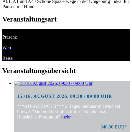
A61, A1 und A4 / Schöne Spazierwege in der Umgebung - ideal für
Pausen mit Hund
Veranstaltungsart
Präsenz
Web
Reise
Veranstaltungsübersicht
15./16. AUGUST 2026, 09:30 / 09:00 UHR
***AUSGEBUCHT*** 2-Tages-Seminar mit Michael
Grewe: "Sinnvoll bestrafen, kritisch belohnen &
Häusliches Programm"
mehr
340,00 EUR*