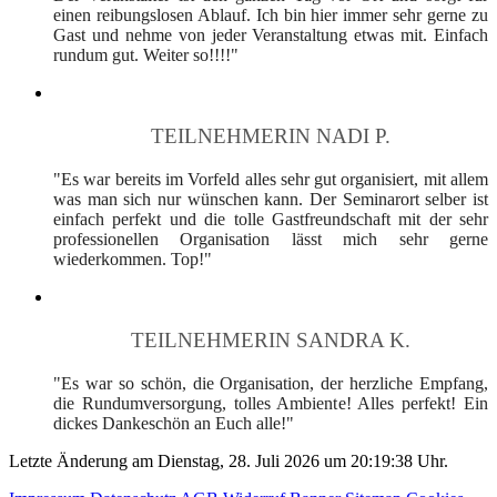
einen reibungslosen Ablauf. Ich bin hier immer sehr gerne zu
Gast und nehme von jeder Veranstaltung etwas mit. Einfach
rundum gut. Weiter so!!!!"
TEILNEHMERIN NADI P.
"Es war bereits im Vorfeld alles sehr gut organisiert, mit allem
was man sich nur wünschen kann. Der Seminarort selber ist
einfach perfekt und die tolle Gastfreundschaft mit der sehr
professionellen Organisation lässt mich sehr gerne
wiederkommen. Top!"
TEILNEHMERIN SANDRA K.
"Es war so schön, die Organisation, der herzliche Empfang,
die Rundumversorgung, tolles Ambiente! Alles perfekt! Ein
dickes Dankeschön an Euch alle!"
Letzte Änderung am Dienstag, 28. Juli 2026 um 20:19:38 Uhr.