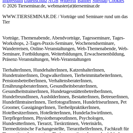
Impressum
Datenschutz
AGB
Widerruf
Banner
Sitemap
Cookies
© 2026 Tierseminar.de, webmaster(at)tierseminar.de
WWW.TIERSEMINAR.DE / Vorträge und Seminare rund um das
Tier
Vorträge, Themenabende, Abendvorträge, Tagesseminare, Tages-
Workshops, 2-Tages-Praxis-Seminare, Wochenendseminare,
Wanderreisen, Online-Veranstaltungen, Web-Themenabende, Web-
Seminare, Fortbildungen, Weiterbildungen, Erwachsenenbildung,
Präsenz-Veranstaltungen, Web-Veranstaltungen
TierhalterInnen, HundehalterInnen, KatzenhalterInnen,
HundetrainerInnen, DogwalkerInnen, TierheimmitarbeiterInnen,
PensionsbetreiberInnen, VerhaltensberaterInnen,
ErnährungsberaterInnen, GesundheitsberaterInnen,
GesundheitstrainerInnen, HundetagesstättenbetreiberInnen,
HundefreundInnen, AusbilderInnen, BestatterInnen, BetreuerInnen,
HundefilmtrainerInnen, TierfotografInnen, HundefriseurInnen, Pet
Groomer, GassigängerInnen, TierheilpraktikerInnen,
HotelbesitzerInnen, HotelleiterInnen, HundefachwirtInnen,
TierpflegerInnen, PhysiotherapeutInnen, Psychologen,
HundesitterInnen, Tierarzt, Tierärztinnen, VeterinärIn,
Tiermedizinische Fachangestellte, TierarzthelferInnen, Fachkraft für