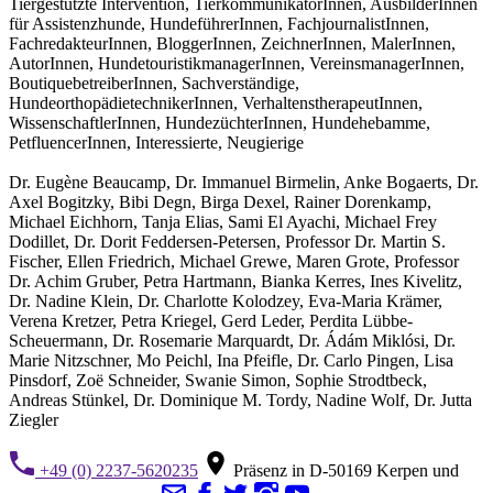
Tiergestützte Intervention, TierkommunikatorInnen, AusbilderInnen
für Assistenzhunde, HundeführerInnen, FachjournalistInnen,
FachredakteurInnen, BloggerInnen, ZeichnerInnen, MalerInnen,
AutorInnen, HundetouristikmanagerInnen, VereinsmanagerInnen,
BoutiquebetreiberInnen, Sachverständige,
HundeorthopädietechnikerInnen, VerhaltenstherapeutInnen,
WissenschaftlerInnen, HundezüchterInnen, Hundehebamme,
PetfluencerInnen, Interessierte, Neugierige
Dr. Eugène Beaucamp, Dr. Immanuel Birmelin, Anke Bogaerts, Dr.
Axel Bogitzky, Bibi Degn, Birga Dexel, Rainer Dorenkamp,
Michael Eichhorn, Tanja Elias, Sami El Ayachi, Michael Frey
Dodillet, Dr. Dorit Feddersen-Petersen, Professor Dr. Martin S.
Fischer, Ellen Friedrich, Michael Grewe, Maren Grote, Professor
Dr. Achim Gruber, Petra Hartmann, Bianka Kerres, Ines Kivelitz,
Dr. Nadine Klein, Dr. Charlotte Kolodzey, Eva-Maria Krämer,
Verena Kretzer, Petra Kriegel, Gerd Leder, Perdita Lübbe-
Scheuermann, Dr. Rosemarie Marquardt, Dr. Ádám Miklósi, Dr.
Marie Nitzschner, Mo Peichl, Ina Pfeifle, Dr. Carlo Pingen, Lisa
Pinsdorf, Zoë Schneider, Swanie Simon, Sophie Strodtbeck,
Andreas Stünkel, Dr. Dominique M. Tordy, Nadine Wolf, Dr. Jutta
Ziegler
+49 (0) 2237-5620235
Präsenz in D-50169 Kerpen und