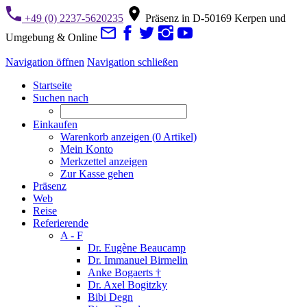
+49 (0) 2237-5620235
Präsenz in D-50169 Kerpen und
Umgebung & Online
Navigation öffnen
Navigation schließen
Startseite
Suchen nach
Einkaufen
Warenkorb anzeigen (
0
Artikel)
Mein Konto
Merkzettel anzeigen
Zur Kasse gehen
Präsenz
Web
Reise
Referierende
A - F
Dr. Eugène Beaucamp
Dr. Immanuel Birmelin
Anke Bogaerts †
Dr. Axel Bogitzky
Bibi Degn