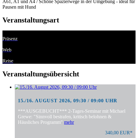
A61, A1 und A4 / Schöne Spazierwege in der Umgebung - ideal für
Pausen mit Hund
Veranstaltungsart
Präsenz
Web
Reise
Veranstaltungsübersicht
15./16. AUGUST 2026, 09:30 / 09:00 UHR
***AUSGEBUCHT*** 2-Tages-Seminar mit Michael
Grewe: "Sinnvoll bestrafen, kritisch belohnen &
Häusliches Programm"
mehr
340,00 EUR*