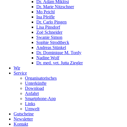
Dr. Ádám Miklósi
Dr. Marie Nitzschner
Mo Peichl
Ina Pfeifle
Dr. Carlo Pingen
Lisa Pinsdorf
Zoë Schneider
Swanie Simon
Sophie Strodtbeck
Andreas Stünkel
Dr. Dominique M. Tordy
Nadine Wolf
Dr. med. vet. Jutta Ziegler
Wir
Service
Organisatorisches
Unterkünfte
Download
Anfahrt
Smartphone-App
Links
Umwelt
Gutscheine
Newsletter
Kontakt