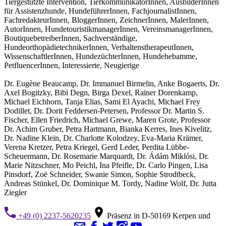
Tiergestützte Intervention, TierkommunikatorInnen, AusbilderInnen
für Assistenzhunde, HundeführerInnen, FachjournalistInnen,
FachredakteurInnen, BloggerInnen, ZeichnerInnen, MalerInnen,
AutorInnen, HundetouristikmanagerInnen, VereinsmanagerInnen,
BoutiquebetreiberInnen, Sachverständige,
HundeorthopädietechnikerInnen, VerhaltenstherapeutInnen,
WissenschaftlerInnen, HundezüchterInnen, Hundehebamme,
PetfluencerInnen, Interessierte, Neugierige
Dr. Eugène Beaucamp, Dr. Immanuel Birmelin, Anke Bogaerts, Dr.
Axel Bogitzky, Bibi Degn, Birga Dexel, Rainer Dorenkamp,
Michael Eichhorn, Tanja Elias, Sami El Ayachi, Michael Frey
Dodillet, Dr. Dorit Feddersen-Petersen, Professor Dr. Martin S.
Fischer, Ellen Friedrich, Michael Grewe, Maren Grote, Professor
Dr. Achim Gruber, Petra Hartmann, Bianka Kerres, Ines Kivelitz,
Dr. Nadine Klein, Dr. Charlotte Kolodzey, Eva-Maria Krämer,
Verena Kretzer, Petra Kriegel, Gerd Leder, Perdita Lübbe-
Scheuermann, Dr. Rosemarie Marquardt, Dr. Ádám Miklósi, Dr.
Marie Nitzschner, Mo Peichl, Ina Pfeifle, Dr. Carlo Pingen, Lisa
Pinsdorf, Zoë Schneider, Swanie Simon, Sophie Strodtbeck,
Andreas Stünkel, Dr. Dominique M. Tordy, Nadine Wolf, Dr. Jutta
Ziegler
+49 (0) 2237-5620235
Präsenz in D-50169 Kerpen und