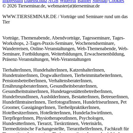
Impressum
Datenschutz
AGB
Widerruf
Banner
Sitemap
Cookies
© 2026 Tierseminar.de, webmaster(at)tierseminar.de
WWW.TIERSEMINAR.DE / Vorträge und Seminare rund um das
Tier
Vorträge, Themenabende, Abendvorträge, Tagesseminare, Tages-
Workshops, 2-Tages-Praxis-Seminare, Wochenendseminare,
Wanderreisen, Online-Veranstaltungen, Web-Themenabende, Web-
Seminare, Fortbildungen, Weiterbildungen, Erwachsenenbildung,
Präsenz-Veranstaltungen, Web-Veranstaltungen
TierhalterInnen, HundehalterInnen, KatzenhalterInnen,
HundetrainerInnen, DogwalkerInnen, TierheimmitarbeiterInnen,
PensionsbetreiberInnen, VerhaltensberaterInnen,
ErnährungsberaterInnen, GesundheitsberaterInnen,
GesundheitstrainerInnen, HundetagesstättenbetreiberInnen,
HundefreundInnen, AusbilderInnen, BestatterInnen, BetreuerInnen,
HundefilmtrainerInnen, TierfotografInnen, HundefriseurInnen, Pet
Groomer, GassigängerInnen, TierheilpraktikerInnen,
HotelbesitzerInnen, HotelleiterInnen, HundefachwirtInnen,
TierpflegerInnen, PhysiotherapeutInnen, Psychologen,
HundesitterInnen, Tierarzt, Tierärztinnen, VeterinärIn,
Tiermedizinische Fachangestellte, TierarzthelferInnen, Fachkraft für