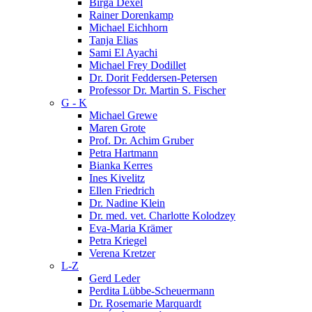
Birga Dexel
Rainer Dorenkamp
Michael Eichhorn
Tanja Elias
Sami El Ayachi
Michael Frey Dodillet
Dr. Dorit Feddersen-Petersen
Professor Dr. Martin S. Fischer
G - K
Michael Grewe
Maren Grote
Prof. Dr. Achim Gruber
Petra Hartmann
Bianka Kerres
Ines Kivelitz
Ellen Friedrich
Dr. Nadine Klein
Dr. med. vet. Charlotte Kolodzey
Eva-Maria Krämer
Petra Kriegel
Verena Kretzer
L-Z
Gerd Leder
Perdita Lübbe-Scheuermann
Dr. Rosemarie Marquardt