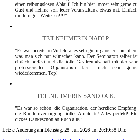
einen reibungslosen Ablauf. Ich bin hier immer sehr gerne zu
Gast und nehme von jeder Veranstaltung etwas mit. Einfach
rundum gut. Weiter so!!!!"
TEILNEHMERIN NADI P.
"Es war bereits im Vorfeld alles sehr gut organisiert, mit allem
was man sich nur wünschen kann. Der Seminarort selber ist
einfach perfekt und die tolle Gastfreundschaft mit der sehr
professionellen Organisation lässt mich sehr gerne
wiederkommen. Top!"
TEILNEHMERIN SANDRA K.
"Es war so schön, die Organisation, der herzliche Empfang,
die Rundumversorgung, tolles Ambiente! Alles perfekt! Ein
dickes Dankeschön an Euch alle!"
Letzte Änderung am Dienstag, 28. Juli 2026 um 20:19:38 Uhr.