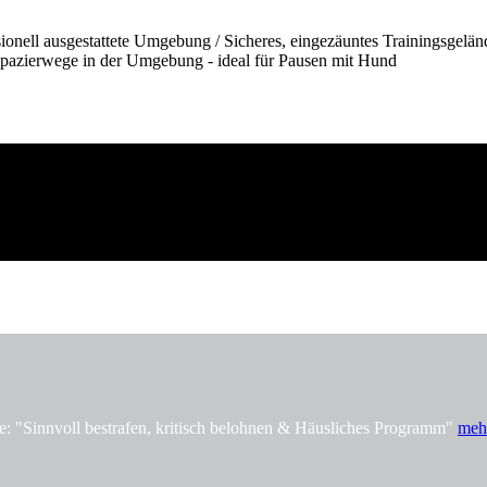
onell ausgestattete Umgebung / Sicheres, eingezäuntes Trainingsgelän
pazierwege in der Umgebung - ideal für Pausen mit Hund
innvoll bestrafen, kritisch belohnen & Häusliches Programm"
meh