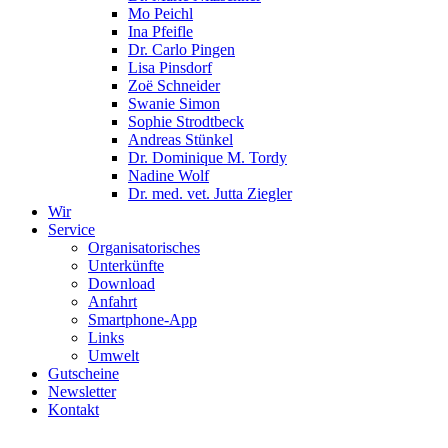
Mo Peichl
Ina Pfeifle
Dr. Carlo Pingen
Lisa Pinsdorf
Zoë Schneider
Swanie Simon
Sophie Strodtbeck
Andreas Stünkel
Dr. Dominique M. Tordy
Nadine Wolf
Dr. med. vet. Jutta Ziegler
Wir
Service
Organisatorisches
Unterkünfte
Download
Anfahrt
Smartphone-App
Links
Umwelt
Gutscheine
Newsletter
Kontakt