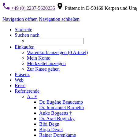
+49 (0) 2237-5620235
Präsenz in D-50169 Kerpen und Um
Navigation öffnen
Navigation schließen
Startseite
Suchen nach
Einkaufen
Warenkorb anzeigen (
0
Artikel)
Mein Konto
Merkzettel anzeigen
Zur Kasse gehen
Präsenz
Web
Reise
Referierende
A - F
Dr. Eugène Beaucamp
Dr. Immanuel Birmelin
Anke Bogaerts †
Dr. Axel Bogitzky
Bibi Degn
Birga Dexel
Rainer Dorenkamp