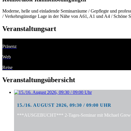
Moderne, helle und einladende Seminarräume / Gepflegte und professi
/ Verkehrsgünstige Lage in der Nähe von A61, A1 und A4 / Schöne S
Veranstaltungsart
Präsenz
Web
Reise
Veranstaltungsübersicht
15./16. AUGUST 2026, 09:30 / 09:00 UHR
***AUSGEBUCHT*** 2-Tages-Seminar mit Michael Grewe: "S