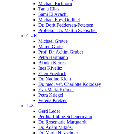
Michael Eichhorn
Tanja Elias
Sami El Ayachi
Michael Frey Dodillet
Dr. Dorit Feddersen-Petersen
Professor Dr. Martin S. Fischer
G - K
Michael Grewe
Maren Grote
Prof. Dr. Achim Gruber
Petra Hartmann
Bianka Kerres
Ines Kivelitz
Ellen Friedrich
Dr. Nadine Klein
Dr. med. vet. Charlotte Kolodzey
Eva-Maria Krämer
Petra Kriegel
Verena Kretzer
L-Z
Gerd Leder
Perdita Lübbe-Scheuermann
Dr. Rosemarie Marquardt
Dr. Ádám Miklósi
Dr. Marie Nitzschner