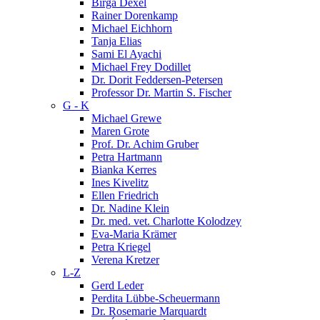
Birga Dexel
Rainer Dorenkamp
Michael Eichhorn
Tanja Elias
Sami El Ayachi
Michael Frey Dodillet
Dr. Dorit Feddersen-Petersen
Professor Dr. Martin S. Fischer
G - K
Michael Grewe
Maren Grote
Prof. Dr. Achim Gruber
Petra Hartmann
Bianka Kerres
Ines Kivelitz
Ellen Friedrich
Dr. Nadine Klein
Dr. med. vet. Charlotte Kolodzey
Eva-Maria Krämer
Petra Kriegel
Verena Kretzer
L-Z
Gerd Leder
Perdita Lübbe-Scheuermann
Dr. Rosemarie Marquardt