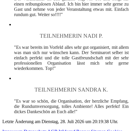
einen reibungslosen Ablauf. Ich bin hier immer sehr gerne zu
Gast und nehme von jeder Veranstaltung etwas mit. Einfach
rundum gut. Weiter so!!!!"
TEILNEHMERIN NADI P.
"Es war bereits im Vorfeld alles sehr gut organisiert, mit allem
was man sich nur wünschen kann. Der Seminarort selber ist
einfach perfekt und die tolle Gastfreundschaft mit der sehr
professionellen Organisation lässt mich sehr gerne
wiederkommen. Top!"
TEILNEHMERIN SANDRA K.
"Es war so schön, die Organisation, der herzliche Empfang,
die Rundumversorgung, tolles Ambiente! Alles perfekt! Ein
dickes Dankeschön an Euch alle!"
Letzte Änderung am Dienstag, 28. Juli 2026 um 20:19:38 Uhr.