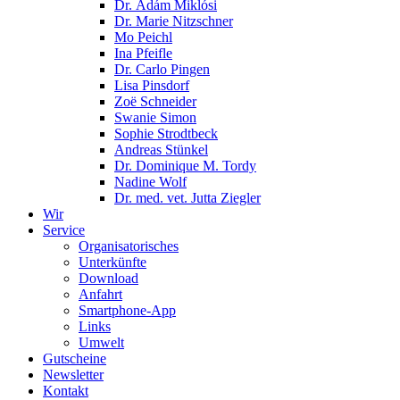
Dr. Ádám Miklósi
Dr. Marie Nitzschner
Mo Peichl
Ina Pfeifle
Dr. Carlo Pingen
Lisa Pinsdorf
Zoë Schneider
Swanie Simon
Sophie Strodtbeck
Andreas Stünkel
Dr. Dominique M. Tordy
Nadine Wolf
Dr. med. vet. Jutta Ziegler
Wir
Service
Organisatorisches
Unterkünfte
Download
Anfahrt
Smartphone-App
Links
Umwelt
Gutscheine
Newsletter
Kontakt