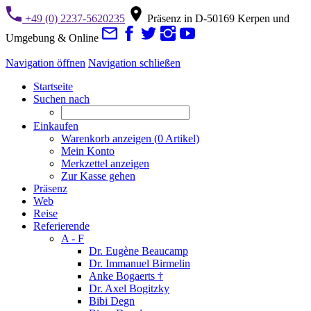
+49 (0) 2237-5620235
Präsenz in D-50169 Kerpen und
Umgebung & Online
Navigation öffnen
Navigation schließen
Startseite
Suchen nach
Einkaufen
Warenkorb anzeigen (
0
Artikel)
Mein Konto
Merkzettel anzeigen
Zur Kasse gehen
Präsenz
Web
Reise
Referierende
A - F
Dr. Eugène Beaucamp
Dr. Immanuel Birmelin
Anke Bogaerts †
Dr. Axel Bogitzky
Bibi Degn