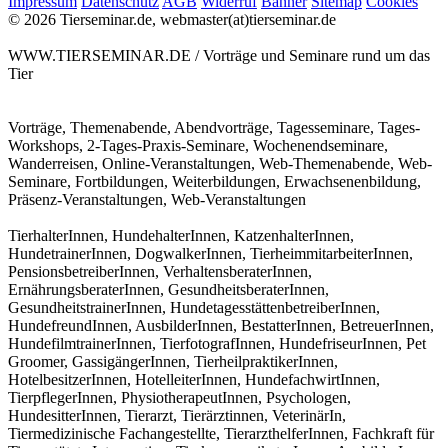
Impressum
Datenschutz
AGB
Widerruf
Banner
Sitemap
Cookies
© 2026 Tierseminar.de, webmaster(at)tierseminar.de
WWW.TIERSEMINAR.DE / Vorträge und Seminare rund um das
Tier
Vorträge, Themenabende, Abendvorträge, Tagesseminare, Tages-
Workshops, 2-Tages-Praxis-Seminare, Wochenendseminare,
Wanderreisen, Online-Veranstaltungen, Web-Themenabende, Web-
Seminare, Fortbildungen, Weiterbildungen, Erwachsenenbildung,
Präsenz-Veranstaltungen, Web-Veranstaltungen
TierhalterInnen, HundehalterInnen, KatzenhalterInnen,
HundetrainerInnen, DogwalkerInnen, TierheimmitarbeiterInnen,
PensionsbetreiberInnen, VerhaltensberaterInnen,
ErnährungsberaterInnen, GesundheitsberaterInnen,
GesundheitstrainerInnen, HundetagesstättenbetreiberInnen,
HundefreundInnen, AusbilderInnen, BestatterInnen, BetreuerInnen,
HundefilmtrainerInnen, TierfotografInnen, HundefriseurInnen, Pet
Groomer, GassigängerInnen, TierheilpraktikerInnen,
HotelbesitzerInnen, HotelleiterInnen, HundefachwirtInnen,
TierpflegerInnen, PhysiotherapeutInnen, Psychologen,
HundesitterInnen, Tierarzt, Tierärztinnen, VeterinärIn,
Tiermedizinische Fachangestellte, TierarzthelferInnen, Fachkraft für