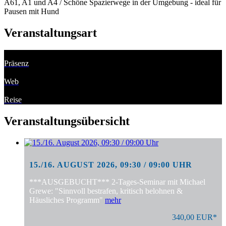
A61, A1 und A4 / Schöne Spazierwege in der Umgebung - ideal für
Pausen mit Hund
Veranstaltungsart
Präsenz
Web
Reise
Veranstaltungsübersicht
15./16. AUGUST 2026, 09:30 / 09:00 UHR
***AUSGEBUCHT*** 2-Tages-Seminar mit Michael
Grewe: "Sinnvoll bestrafen, kritisch belohnen &
Häusliches Programm"
mehr
340,00 EUR*