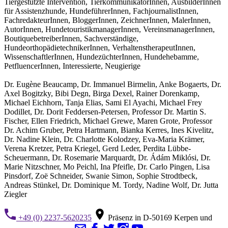
Tiergestützte Intervention, TierkommunikatorInnen, AusbilderInnen
für Assistenzhunde, HundeführerInnen, FachjournalistInnen,
FachredakteurInnen, BloggerInnen, ZeichnerInnen, MalerInnen,
AutorInnen, HundetouristikmanagerInnen, VereinsmanagerInnen,
BoutiquebetreiberInnen, Sachverständige,
HundeorthopädietechnikerInnen, VerhaltenstherapeutInnen,
WissenschaftlerInnen, HundezüchterInnen, Hundehebamme,
PetfluencerInnen, Interessierte, Neugierige
Dr. Eugène Beaucamp, Dr. Immanuel Birmelin, Anke Bogaerts, Dr.
Axel Bogitzky, Bibi Degn, Birga Dexel, Rainer Dorenkamp,
Michael Eichhorn, Tanja Elias, Sami El Ayachi, Michael Frey
Dodillet, Dr. Dorit Feddersen-Petersen, Professor Dr. Martin S.
Fischer, Ellen Friedrich, Michael Grewe, Maren Grote, Professor
Dr. Achim Gruber, Petra Hartmann, Bianka Kerres, Ines Kivelitz,
Dr. Nadine Klein, Dr. Charlotte Kolodzey, Eva-Maria Krämer,
Verena Kretzer, Petra Kriegel, Gerd Leder, Perdita Lübbe-
Scheuermann, Dr. Rosemarie Marquardt, Dr. Ádám Miklósi, Dr.
Marie Nitzschner, Mo Peichl, Ina Pfeifle, Dr. Carlo Pingen, Lisa
Pinsdorf, Zoë Schneider, Swanie Simon, Sophie Strodtbeck,
Andreas Stünkel, Dr. Dominique M. Tordy, Nadine Wolf, Dr. Jutta
Ziegler
+49 (0) 2237-5620235
Präsenz in D-50169 Kerpen und