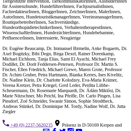
Tiergestützte Intervention, TierkommunikatorInnen, AusbilderInnen
für Assistenzhunde, HundeführerInnen, FachjournalistInnen,
FachredakteurInnen, BloggerInnen, ZeichnerInnen, MalerInnen,
AutorInnen, HundetouristikmanagerInnen, VereinsmanagerInnen,
BoutiquebetreiberInnen, Sachverständige,
HundeorthopädietechnikerInnen, VerhaltenstherapeutInnen,
WissenschaftlerInnen, HundezüchterInnen, Hundehebamme,
PetfluencerInnen, Interessierte, Neugierige
Dr. Eugène Beaucamp, Dr. Immanuel Birmelin, Anke Bogaerts, Dr.
Axel Bogitzky, Bibi Degn, Birga Dexel, Rainer Dorenkamp,
Michael Eichhorn, Tanja Elias, Sami El Ayachi, Michael Frey
Dodillet, Dr. Dorit Feddersen-Petersen, Professor Dr. Martin S.
Fischer, Ellen Friedrich, Michael Grewe, Maren Grote, Professor
Dr. Achim Gruber, Petra Hartmann, Bianka Kerres, Ines Kivelitz,
Dr. Nadine Klein, Dr. Charlotte Kolodzey, Eva-Maria Krämer,
Verena Kretzer, Petra Kriegel, Gerd Leder, Perdita Lübbe-
Scheuermann, Dr. Rosemarie Marquardt, Dr. Ádám Miklósi, Dr.
Marie Nitzschner, Mo Peichl, Ina Pfeifle, Dr. Carlo Pingen, Lisa
Pinsdorf, Zoë Schneider, Swanie Simon, Sophie Strodtbeck,
Andreas Stünkel, Dr. Dominique M. Tordy, Nadine Wolf, Dr. Jutta
Ziegler
+49 (0) 2237-5620235
Präsenz in D-50169 Kerpen und