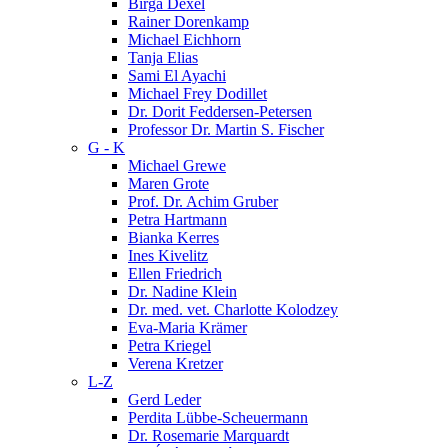
Birga Dexel
Rainer Dorenkamp
Michael Eichhorn
Tanja Elias
Sami El Ayachi
Michael Frey Dodillet
Dr. Dorit Feddersen-Petersen
Professor Dr. Martin S. Fischer
G - K
Michael Grewe
Maren Grote
Prof. Dr. Achim Gruber
Petra Hartmann
Bianka Kerres
Ines Kivelitz
Ellen Friedrich
Dr. Nadine Klein
Dr. med. vet. Charlotte Kolodzey
Eva-Maria Krämer
Petra Kriegel
Verena Kretzer
L-Z
Gerd Leder
Perdita Lübbe-Scheuermann
Dr. Rosemarie Marquardt