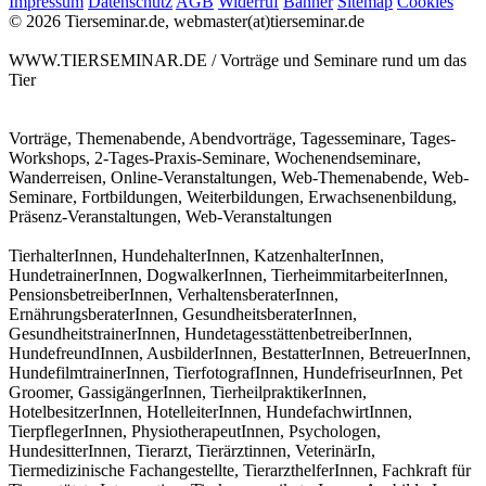
Impressum
Datenschutz
AGB
Widerruf
Banner
Sitemap
Cookies
© 2026 Tierseminar.de, webmaster(at)tierseminar.de
WWW.TIERSEMINAR.DE / Vorträge und Seminare rund um das
Tier
Vorträge, Themenabende, Abendvorträge, Tagesseminare, Tages-
Workshops, 2-Tages-Praxis-Seminare, Wochenendseminare,
Wanderreisen, Online-Veranstaltungen, Web-Themenabende, Web-
Seminare, Fortbildungen, Weiterbildungen, Erwachsenenbildung,
Präsenz-Veranstaltungen, Web-Veranstaltungen
TierhalterInnen, HundehalterInnen, KatzenhalterInnen,
HundetrainerInnen, DogwalkerInnen, TierheimmitarbeiterInnen,
PensionsbetreiberInnen, VerhaltensberaterInnen,
ErnährungsberaterInnen, GesundheitsberaterInnen,
GesundheitstrainerInnen, HundetagesstättenbetreiberInnen,
HundefreundInnen, AusbilderInnen, BestatterInnen, BetreuerInnen,
HundefilmtrainerInnen, TierfotografInnen, HundefriseurInnen, Pet
Groomer, GassigängerInnen, TierheilpraktikerInnen,
HotelbesitzerInnen, HotelleiterInnen, HundefachwirtInnen,
TierpflegerInnen, PhysiotherapeutInnen, Psychologen,
HundesitterInnen, Tierarzt, Tierärztinnen, VeterinärIn,
Tiermedizinische Fachangestellte, TierarzthelferInnen, Fachkraft für