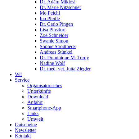
Dr. Ádám Miklósi
Dr. Marie Nitzschner
Mo Peichl
Ina Pfeifle
Dr. Carlo Pingen
Lisa Pinsdorf
Zoë Schneider
Swanie Simon
Sophie Strodtbeck
Andreas Stünkel
Dr. Dominique M. Tordy
Nadine Wolf
Dr. med. vet. Jutta Ziegler
Wir
Service
Organisatorisches
Unterkünfte
Download
Anfahrt
Smartphone-App
Links
Umwelt
Gutscheine
Newsletter
Kontakt