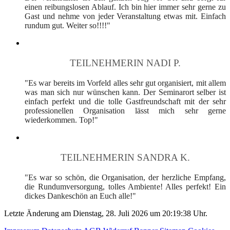
einen reibungslosen Ablauf. Ich bin hier immer sehr gerne zu
Gast und nehme von jeder Veranstaltung etwas mit. Einfach
rundum gut. Weiter so!!!!"
TEILNEHMERIN NADI P.
"Es war bereits im Vorfeld alles sehr gut organisiert, mit allem
was man sich nur wünschen kann. Der Seminarort selber ist
einfach perfekt und die tolle Gastfreundschaft mit der sehr
professionellen Organisation lässt mich sehr gerne
wiederkommen. Top!"
TEILNEHMERIN SANDRA K.
"Es war so schön, die Organisation, der herzliche Empfang,
die Rundumversorgung, tolles Ambiente! Alles perfekt! Ein
dickes Dankeschön an Euch alle!"
Letzte Änderung am Dienstag, 28. Juli 2026 um 20:19:38 Uhr.