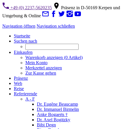
+49 (0) 2237-5620235
Präsenz in D-50169 Kerpen und
Umgebung & Online
Navigation öffnen
Navigation schließen
Startseite
Suchen nach
Einkaufen
Warenkorb anzeigen (
0
Artikel)
Mein Konto
Merkzettel anzeigen
Zur Kasse gehen
Präsenz
Web
Reise
Referierende
A - F
Dr. Eugène Beaucamp
Dr. Immanuel Birmelin
Anke Bogaerts †
Dr. Axel Bogitzky
Bibi Degn