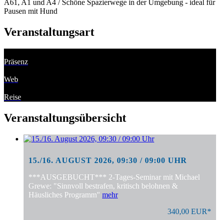
A61, A1 und A4 / Schöne Spazierwege in der Umgebung - ideal für
Pausen mit Hund
Veranstaltungsart
Präsenz
Web
Reise
Veranstaltungsübersicht
15./16. AUGUST 2026, 09:30 / 09:00 UHR
***AUSGEBUCHT*** 2-Tages-Seminar mit Michael
Grewe: "Sinnvoll bestrafen, kritisch belohnen &
Häusliches Programm"
mehr
340,00 EUR*