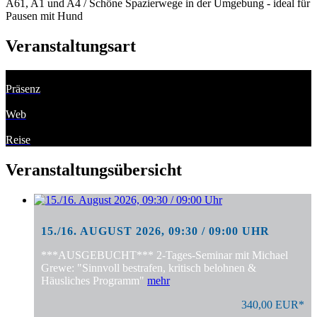
A61, A1 und A4 / Schöne Spazierwege in der Umgebung - ideal für
Pausen mit Hund
Veranstaltungsart
Präsenz
Web
Reise
Veranstaltungsübersicht
15./16. AUGUST 2026, 09:30 / 09:00 UHR
***AUSGEBUCHT*** 2-Tages-Seminar mit Michael
Grewe: "Sinnvoll bestrafen, kritisch belohnen &
Häusliches Programm"
mehr
340,00 EUR*