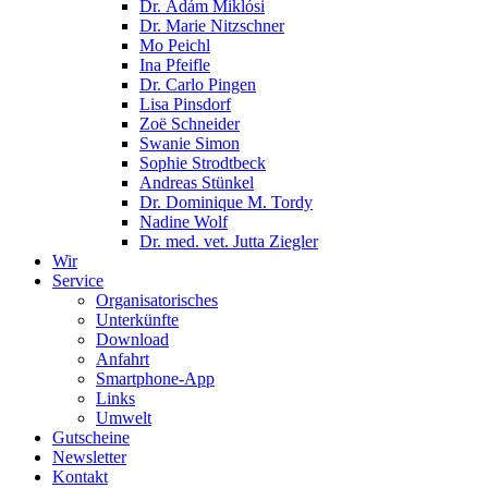
Dr. Ádám Miklósi
Dr. Marie Nitzschner
Mo Peichl
Ina Pfeifle
Dr. Carlo Pingen
Lisa Pinsdorf
Zoë Schneider
Swanie Simon
Sophie Strodtbeck
Andreas Stünkel
Dr. Dominique M. Tordy
Nadine Wolf
Dr. med. vet. Jutta Ziegler
Wir
Service
Organisatorisches
Unterkünfte
Download
Anfahrt
Smartphone-App
Links
Umwelt
Gutscheine
Newsletter
Kontakt