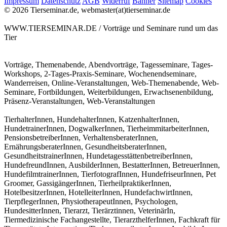
Impressum
Datenschutz
AGB
Widerruf
Banner
Sitemap
Cookies
© 2026 Tierseminar.de, webmaster(at)tierseminar.de
WWW.TIERSEMINAR.DE / Vorträge und Seminare rund um das
Tier
Vorträge, Themenabende, Abendvorträge, Tagesseminare, Tages-
Workshops, 2-Tages-Praxis-Seminare, Wochenendseminare,
Wanderreisen, Online-Veranstaltungen, Web-Themenabende, Web-
Seminare, Fortbildungen, Weiterbildungen, Erwachsenenbildung,
Präsenz-Veranstaltungen, Web-Veranstaltungen
TierhalterInnen, HundehalterInnen, KatzenhalterInnen,
HundetrainerInnen, DogwalkerInnen, TierheimmitarbeiterInnen,
PensionsbetreiberInnen, VerhaltensberaterInnen,
ErnährungsberaterInnen, GesundheitsberaterInnen,
GesundheitstrainerInnen, HundetagesstättenbetreiberInnen,
HundefreundInnen, AusbilderInnen, BestatterInnen, BetreuerInnen,
HundefilmtrainerInnen, TierfotografInnen, HundefriseurInnen, Pet
Groomer, GassigängerInnen, TierheilpraktikerInnen,
HotelbesitzerInnen, HotelleiterInnen, HundefachwirtInnen,
TierpflegerInnen, PhysiotherapeutInnen, Psychologen,
HundesitterInnen, Tierarzt, Tierärztinnen, VeterinärIn,
Tiermedizinische Fachangestellte, TierarzthelferInnen, Fachkraft für