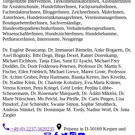
Tiergestützte Intervention, TierkommunikatorInnen, AusbilderInnen
für Assistenzhunde, HundeführerInnen, FachjournalistInnen,
FachredakteurInnen, BloggerInnen, ZeichnerInnen, MalerInnen,
AutorInnen, HundetouristikmanagerInnen, VereinsmanagerInnen,
BoutiquebetreiberInnen, Sachverständige,
HundeorthopädietechnikerInnen, VerhaltenstherapeutInnen,
WissenschaftlerInnen, HundezüchterInnen, Hundehebamme,
PetfluencerInnen, Interessierte, Neugierige
Dr. Eugène Beaucamp, Dr. Immanuel Birmelin, Anke Bogaerts, Dr.
Axel Bogitzky, Bibi Degn, Birga Dexel, Rainer Dorenkamp,
Michael Eichhorn, Tanja Elias, Sami El Ayachi, Michael Frey
Dodillet, Dr. Dorit Feddersen-Petersen, Professor Dr. Martin S.
Fischer, Ellen Friedrich, Michael Grewe, Maren Grote, Professor
Dr. Achim Gruber, Petra Hartmann, Bianka Kerres, Ines Kivelitz,
Dr. Nadine Klein, Dr. Charlotte Kolodzey, Eva-Maria Krämer,
Verena Kretzer, Petra Kriegel, Gerd Leder, Perdita Lübbe-
Scheuermann, Dr. Rosemarie Marquardt, Dr. Ádám Miklósi, Dr.
Marie Nitzschner, Mo Peichl, Ina Pfeifle, Dr. Carlo Pingen, Lisa
Pinsdorf, Zoë Schneider, Swanie Simon, Sophie Strodtbeck,
Andreas Stünkel, Dr. Dominique M. Tordy, Nadine Wolf, Dr. Jutta
Ziegler
+49 (0) 2237-5620235
Präsenz in D-50169 Kerpen und