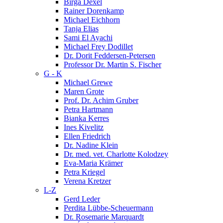
Birga Dexel
Rainer Dorenkamp
Michael Eichhorn
Tanja Elias
Sami El Ayachi
Michael Frey Dodillet
Dr. Dorit Feddersen-Petersen
Professor Dr. Martin S. Fischer
G - K
Michael Grewe
Maren Grote
Prof. Dr. Achim Gruber
Petra Hartmann
Bianka Kerres
Ines Kivelitz
Ellen Friedrich
Dr. Nadine Klein
Dr. med. vet. Charlotte Kolodzey
Eva-Maria Krämer
Petra Kriegel
Verena Kretzer
L-Z
Gerd Leder
Perdita Lübbe-Scheuermann
Dr. Rosemarie Marquardt