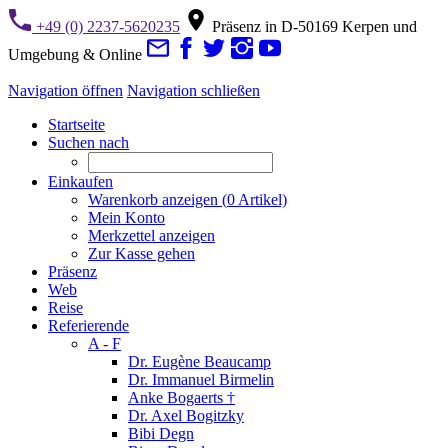
+49 (0) 2237-5620235
Präsenz in D-50169 Kerpen und
Umgebung & Online
Navigation öffnen
Navigation schließen
Startseite
Suchen nach
Einkaufen
Warenkorb anzeigen (
0
Artikel)
Mein Konto
Merkzettel anzeigen
Zur Kasse gehen
Präsenz
Web
Reise
Referierende
A - F
Dr. Eugène Beaucamp
Dr. Immanuel Birmelin
Anke Bogaerts †
Dr. Axel Bogitzky
Bibi Degn