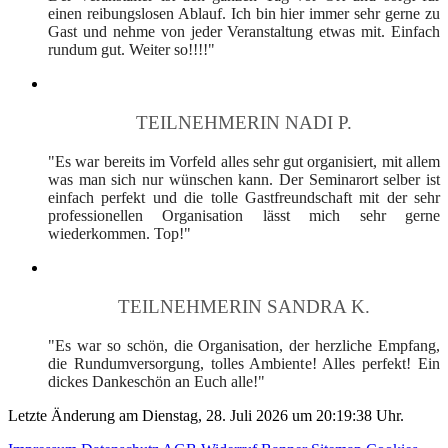
einen reibungslosen Ablauf. Ich bin hier immer sehr gerne zu
Gast und nehme von jeder Veranstaltung etwas mit. Einfach
rundum gut. Weiter so!!!!"
TEILNEHMERIN NADI P.
"Es war bereits im Vorfeld alles sehr gut organisiert, mit allem
was man sich nur wünschen kann. Der Seminarort selber ist
einfach perfekt und die tolle Gastfreundschaft mit der sehr
professionellen Organisation lässt mich sehr gerne
wiederkommen. Top!"
TEILNEHMERIN SANDRA K.
"Es war so schön, die Organisation, der herzliche Empfang,
die Rundumversorgung, tolles Ambiente! Alles perfekt! Ein
dickes Dankeschön an Euch alle!"
Letzte Änderung am Dienstag, 28. Juli 2026 um 20:19:38 Uhr.