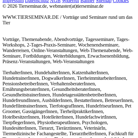
Impressum
Datenschutz
AGB
Widerruf
Banner
Sitemap
Cookies
© 2026 Tierseminar.de, webmaster(at)tierseminar.de
WWW.TIERSEMINAR.DE / Vorträge und Seminare rund um das
Tier
Vorträge, Themenabende, Abendvorträge, Tagesseminare, Tages-
Workshops, 2-Tages-Praxis-Seminare, Wochenendseminare,
Wanderreisen, Online-Veranstaltungen, Web-Themenabende, Web-
Seminare, Fortbildungen, Weiterbildungen, Erwachsenenbildung,
Präsenz-Veranstaltungen, Web-Veranstaltungen
TierhalterInnen, HundehalterInnen, KatzenhalterInnen,
HundetrainerInnen, DogwalkerInnen, TierheimmitarbeiterInnen,
PensionsbetreiberInnen, VerhaltensberaterInnen,
ErnährungsberaterInnen, GesundheitsberaterInnen,
GesundheitstrainerInnen, HundetagesstättenbetreiberInnen,
HundefreundInnen, AusbilderInnen, BestatterInnen, BetreuerInnen,
HundefilmtrainerInnen, TierfotografInnen, HundefriseurInnen, Pet
Groomer, GassigängerInnen, TierheilpraktikerInnen,
HotelbesitzerInnen, HotelleiterInnen, HundefachwirtInnen,
TierpflegerInnen, PhysiotherapeutInnen, Psychologen,
HundesitterInnen, Tierarzt, Tierärztinnen, VeterinärIn,
Tiermedizinische Fachangestellte, TierarzthelferInnen, Fachkraft für