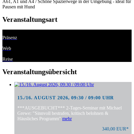
A61, A1 und A4 / Schöne Spazierwege in der Umgebung - ideal für
Pausen mit Hund
Veranstaltungsart
Präsenz
Web
Reise
Veranstaltungsübersicht
15./16. AUGUST 2026, 09:30 / 09:00 UHR
***AUSGEBUCHT*** 2-Tages-Seminar mit Michael
Grewe: "Sinnvoll bestrafen, kritisch belohnen &
Häusliches Programm"
mehr
340,00 EUR*