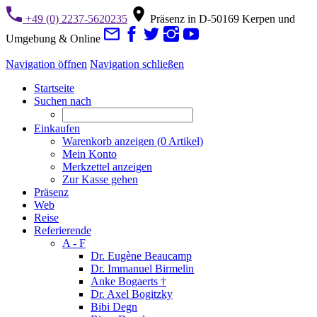
+49 (0) 2237-5620235
Präsenz in D-50169 Kerpen und
Umgebung & Online
Navigation öffnen
Navigation schließen
Startseite
Suchen nach
Einkaufen
Warenkorb anzeigen (
0
Artikel)
Mein Konto
Merkzettel anzeigen
Zur Kasse gehen
Präsenz
Web
Reise
Referierende
A - F
Dr. Eugène Beaucamp
Dr. Immanuel Birmelin
Anke Bogaerts †
Dr. Axel Bogitzky
Bibi Degn