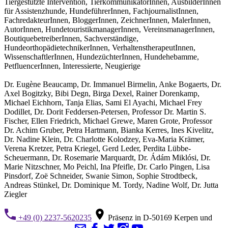
Tiergestützte Intervention, TierkommunikatorInnen, AusbilderInnen
für Assistenzhunde, HundeführerInnen, FachjournalistInnen,
FachredakteurInnen, BloggerInnen, ZeichnerInnen, MalerInnen,
AutorInnen, HundetouristikmanagerInnen, VereinsmanagerInnen,
BoutiquebetreiberInnen, Sachverständige,
HundeorthopädietechnikerInnen, VerhaltenstherapeutInnen,
WissenschaftlerInnen, HundezüchterInnen, Hundehebamme,
PetfluencerInnen, Interessierte, Neugierige
Dr. Eugène Beaucamp, Dr. Immanuel Birmelin, Anke Bogaerts, Dr.
Axel Bogitzky, Bibi Degn, Birga Dexel, Rainer Dorenkamp,
Michael Eichhorn, Tanja Elias, Sami El Ayachi, Michael Frey
Dodillet, Dr. Dorit Feddersen-Petersen, Professor Dr. Martin S.
Fischer, Ellen Friedrich, Michael Grewe, Maren Grote, Professor
Dr. Achim Gruber, Petra Hartmann, Bianka Kerres, Ines Kivelitz,
Dr. Nadine Klein, Dr. Charlotte Kolodzey, Eva-Maria Krämer,
Verena Kretzer, Petra Kriegel, Gerd Leder, Perdita Lübbe-
Scheuermann, Dr. Rosemarie Marquardt, Dr. Ádám Miklósi, Dr.
Marie Nitzschner, Mo Peichl, Ina Pfeifle, Dr. Carlo Pingen, Lisa
Pinsdorf, Zoë Schneider, Swanie Simon, Sophie Strodtbeck,
Andreas Stünkel, Dr. Dominique M. Tordy, Nadine Wolf, Dr. Jutta
Ziegler
+49 (0) 2237-5620235
Präsenz in D-50169 Kerpen und