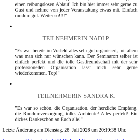
einen reibungslosen Ablauf. Ich bin hier immer sehr gerne zu
Gast und nehme von jeder Veranstaltung etwas mit. Einfach
rundum gut. Weiter so!!!!"
TEILNEHMERIN NADI P.
"Es war bereits im Vorfeld alles sehr gut organisiert, mit allem
was man sich nur wünschen kann. Der Seminarort selber ist
einfach perfekt und die tolle Gastfreundschaft mit der sehr
professionellen Organisation lässt mich sehr gerne
wiederkommen. Top!"
TEILNEHMERIN SANDRA K.
"Es war so schön, die Organisation, der herzliche Empfang,
die Rundumversorgung, tolles Ambiente! Alles perfekt! Ein
dickes Dankeschön an Euch alle!"
Letzte Änderung am Dienstag, 28. Juli 2026 um 20:19:38 Uhr.