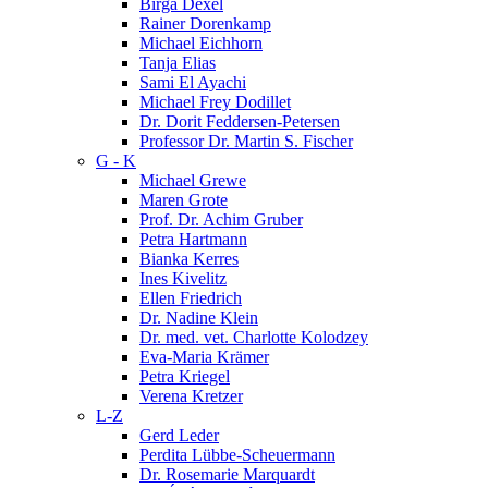
Birga Dexel
Rainer Dorenkamp
Michael Eichhorn
Tanja Elias
Sami El Ayachi
Michael Frey Dodillet
Dr. Dorit Feddersen-Petersen
Professor Dr. Martin S. Fischer
G - K
Michael Grewe
Maren Grote
Prof. Dr. Achim Gruber
Petra Hartmann
Bianka Kerres
Ines Kivelitz
Ellen Friedrich
Dr. Nadine Klein
Dr. med. vet. Charlotte Kolodzey
Eva-Maria Krämer
Petra Kriegel
Verena Kretzer
L-Z
Gerd Leder
Perdita Lübbe-Scheuermann
Dr. Rosemarie Marquardt