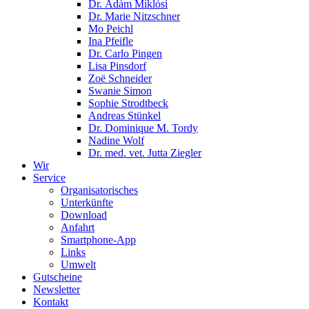
Dr. Ádám Miklósi
Dr. Marie Nitzschner
Mo Peichl
Ina Pfeifle
Dr. Carlo Pingen
Lisa Pinsdorf
Zoë Schneider
Swanie Simon
Sophie Strodtbeck
Andreas Stünkel
Dr. Dominique M. Tordy
Nadine Wolf
Dr. med. vet. Jutta Ziegler
Wir
Service
Organisatorisches
Unterkünfte
Download
Anfahrt
Smartphone-App
Links
Umwelt
Gutscheine
Newsletter
Kontakt