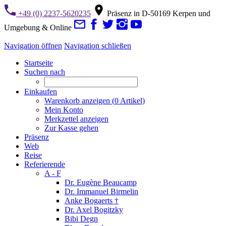
+49 (0) 2237-5620235
Präsenz in D-50169 Kerpen und
Umgebung & Online
Navigation öffnen
Navigation schließen
Startseite
Suchen nach
Einkaufen
Warenkorb anzeigen (
0
Artikel)
Mein Konto
Merkzettel anzeigen
Zur Kasse gehen
Präsenz
Web
Reise
Referierende
A - F
Dr. Eugène Beaucamp
Dr. Immanuel Birmelin
Anke Bogaerts †
Dr. Axel Bogitzky
Bibi Degn