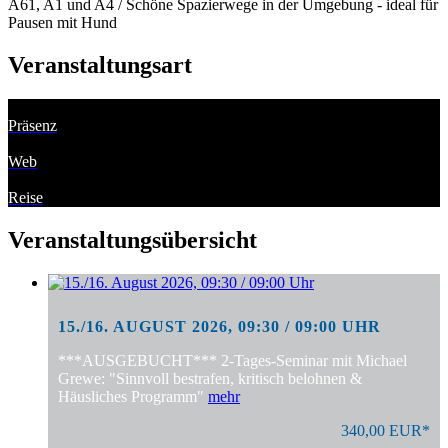
A61, A1 und A4 / Schöne Spazierwege in der Umgebung - ideal für
Pausen mit Hund
Veranstaltungsart
Präsenz
Web
Reise
Veranstaltungsübersicht
15./16. AUGUST 2026, 09:30 / 09:00 UHR
***AUSGEBUCHT*** 2-Tages-Seminar mit Michael
Grewe: "Sinnvoll bestrafen, kritisch belohnen &
Häusliches Programm"
mehr
340,00 EUR*