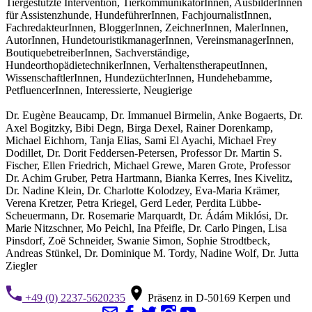
Tiergestützte Intervention, TierkommunikatorInnen, AusbilderInnen
für Assistenzhunde, HundeführerInnen, FachjournalistInnen,
FachredakteurInnen, BloggerInnen, ZeichnerInnen, MalerInnen,
AutorInnen, HundetouristikmanagerInnen, VereinsmanagerInnen,
BoutiquebetreiberInnen, Sachverständige,
HundeorthopädietechnikerInnen, VerhaltenstherapeutInnen,
WissenschaftlerInnen, HundezüchterInnen, Hundehebamme,
PetfluencerInnen, Interessierte, Neugierige
Dr. Eugène Beaucamp, Dr. Immanuel Birmelin, Anke Bogaerts, Dr.
Axel Bogitzky, Bibi Degn, Birga Dexel, Rainer Dorenkamp,
Michael Eichhorn, Tanja Elias, Sami El Ayachi, Michael Frey
Dodillet, Dr. Dorit Feddersen-Petersen, Professor Dr. Martin S.
Fischer, Ellen Friedrich, Michael Grewe, Maren Grote, Professor
Dr. Achim Gruber, Petra Hartmann, Bianka Kerres, Ines Kivelitz,
Dr. Nadine Klein, Dr. Charlotte Kolodzey, Eva-Maria Krämer,
Verena Kretzer, Petra Kriegel, Gerd Leder, Perdita Lübbe-
Scheuermann, Dr. Rosemarie Marquardt, Dr. Ádám Miklósi, Dr.
Marie Nitzschner, Mo Peichl, Ina Pfeifle, Dr. Carlo Pingen, Lisa
Pinsdorf, Zoë Schneider, Swanie Simon, Sophie Strodtbeck,
Andreas Stünkel, Dr. Dominique M. Tordy, Nadine Wolf, Dr. Jutta
Ziegler
+49 (0) 2237-5620235
Präsenz in D-50169 Kerpen und