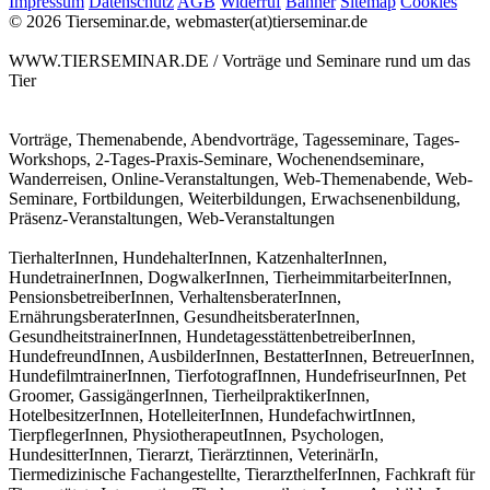
Impressum
Datenschutz
AGB
Widerruf
Banner
Sitemap
Cookies
© 2026 Tierseminar.de, webmaster(at)tierseminar.de
WWW.TIERSEMINAR.DE / Vorträge und Seminare rund um das
Tier
Vorträge, Themenabende, Abendvorträge, Tagesseminare, Tages-
Workshops, 2-Tages-Praxis-Seminare, Wochenendseminare,
Wanderreisen, Online-Veranstaltungen, Web-Themenabende, Web-
Seminare, Fortbildungen, Weiterbildungen, Erwachsenenbildung,
Präsenz-Veranstaltungen, Web-Veranstaltungen
TierhalterInnen, HundehalterInnen, KatzenhalterInnen,
HundetrainerInnen, DogwalkerInnen, TierheimmitarbeiterInnen,
PensionsbetreiberInnen, VerhaltensberaterInnen,
ErnährungsberaterInnen, GesundheitsberaterInnen,
GesundheitstrainerInnen, HundetagesstättenbetreiberInnen,
HundefreundInnen, AusbilderInnen, BestatterInnen, BetreuerInnen,
HundefilmtrainerInnen, TierfotografInnen, HundefriseurInnen, Pet
Groomer, GassigängerInnen, TierheilpraktikerInnen,
HotelbesitzerInnen, HotelleiterInnen, HundefachwirtInnen,
TierpflegerInnen, PhysiotherapeutInnen, Psychologen,
HundesitterInnen, Tierarzt, Tierärztinnen, VeterinärIn,
Tiermedizinische Fachangestellte, TierarzthelferInnen, Fachkraft für