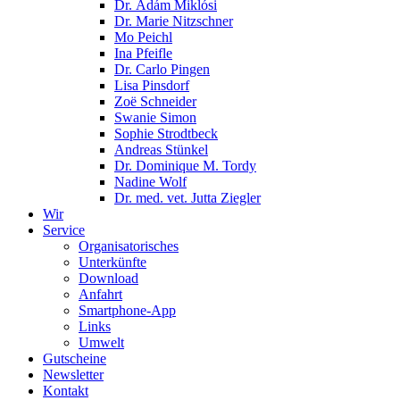
Dr. Ádám Miklósi
Dr. Marie Nitzschner
Mo Peichl
Ina Pfeifle
Dr. Carlo Pingen
Lisa Pinsdorf
Zoë Schneider
Swanie Simon
Sophie Strodtbeck
Andreas Stünkel
Dr. Dominique M. Tordy
Nadine Wolf
Dr. med. vet. Jutta Ziegler
Wir
Service
Organisatorisches
Unterkünfte
Download
Anfahrt
Smartphone-App
Links
Umwelt
Gutscheine
Newsletter
Kontakt