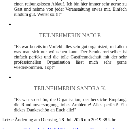
einen reibungslosen Ablauf. Ich bin hier immer sehr gerne zu
Gast und nehme von jeder Veranstaltung etwas mit. Einfach
rundum gut. Weiter so!!!!"
TEILNEHMERIN NADI P.
"Es war bereits im Vorfeld alles sehr gut organisiert, mit allem
was man sich nur wünschen kann. Der Seminarort selber ist
einfach perfekt und die tolle Gastfreundschaft mit der sehr
professionellen Organisation lässt mich sehr gerne
wiederkommen. Top!"
TEILNEHMERIN SANDRA K.
"Es war so schön, die Organisation, der herzliche Empfang,
die Rundumversorgung, tolles Ambiente! Alles perfekt! Ein
dickes Dankeschön an Euch alle!"
Letzte Änderung am Dienstag, 28. Juli 2026 um 20:19:38 Uhr.