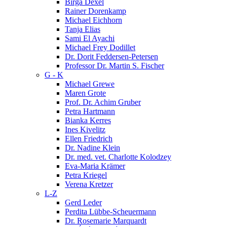
Birga Dexel
Rainer Dorenkamp
Michael Eichhorn
Tanja Elias
Sami El Ayachi
Michael Frey Dodillet
Dr. Dorit Feddersen-Petersen
Professor Dr. Martin S. Fischer
G - K
Michael Grewe
Maren Grote
Prof. Dr. Achim Gruber
Petra Hartmann
Bianka Kerres
Ines Kivelitz
Ellen Friedrich
Dr. Nadine Klein
Dr. med. vet. Charlotte Kolodzey
Eva-Maria Krämer
Petra Kriegel
Verena Kretzer
L-Z
Gerd Leder
Perdita Lübbe-Scheuermann
Dr. Rosemarie Marquardt