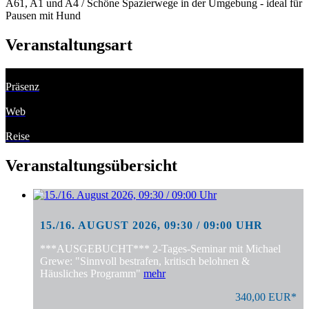
A61, A1 und A4 / Schöne Spazierwege in der Umgebung - ideal für
Pausen mit Hund
Veranstaltungsart
Präsenz
Web
Reise
Veranstaltungsübersicht
15./16. AUGUST 2026, 09:30 / 09:00 UHR
***AUSGEBUCHT*** 2-Tages-Seminar mit Michael
Grewe: "Sinnvoll bestrafen, kritisch belohnen &
Häusliches Programm"
mehr
340,00 EUR*