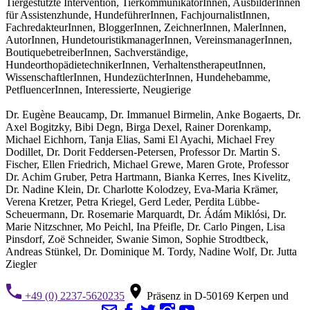
Tiergestützte Intervention, TierkommunikatorInnen, AusbilderInnen
für Assistenzhunde, HundeführerInnen, FachjournalistInnen,
FachredakteurInnen, BloggerInnen, ZeichnerInnen, MalerInnen,
AutorInnen, HundetouristikmanagerInnen, VereinsmanagerInnen,
BoutiquebetreiberInnen, Sachverständige,
HundeorthopädietechnikerInnen, VerhaltenstherapeutInnen,
WissenschaftlerInnen, HundezüchterInnen, Hundehebamme,
PetfluencerInnen, Interessierte, Neugierige
Dr. Eugène Beaucamp, Dr. Immanuel Birmelin, Anke Bogaerts, Dr.
Axel Bogitzky, Bibi Degn, Birga Dexel, Rainer Dorenkamp,
Michael Eichhorn, Tanja Elias, Sami El Ayachi, Michael Frey
Dodillet, Dr. Dorit Feddersen-Petersen, Professor Dr. Martin S.
Fischer, Ellen Friedrich, Michael Grewe, Maren Grote, Professor
Dr. Achim Gruber, Petra Hartmann, Bianka Kerres, Ines Kivelitz,
Dr. Nadine Klein, Dr. Charlotte Kolodzey, Eva-Maria Krämer,
Verena Kretzer, Petra Kriegel, Gerd Leder, Perdita Lübbe-
Scheuermann, Dr. Rosemarie Marquardt, Dr. Ádám Miklósi, Dr.
Marie Nitzschner, Mo Peichl, Ina Pfeifle, Dr. Carlo Pingen, Lisa
Pinsdorf, Zoë Schneider, Swanie Simon, Sophie Strodtbeck,
Andreas Stünkel, Dr. Dominique M. Tordy, Nadine Wolf, Dr. Jutta
Ziegler
+49 (0) 2237-5620235
Präsenz in D-50169 Kerpen und