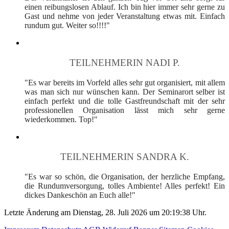
einen reibungslosen Ablauf. Ich bin hier immer sehr gerne zu
Gast und nehme von jeder Veranstaltung etwas mit. Einfach
rundum gut. Weiter so!!!!"
TEILNEHMERIN NADI P.
"Es war bereits im Vorfeld alles sehr gut organisiert, mit allem
was man sich nur wünschen kann. Der Seminarort selber ist
einfach perfekt und die tolle Gastfreundschaft mit der sehr
professionellen Organisation lässt mich sehr gerne
wiederkommen. Top!"
TEILNEHMERIN SANDRA K.
"Es war so schön, die Organisation, der herzliche Empfang,
die Rundumversorgung, tolles Ambiente! Alles perfekt! Ein
dickes Dankeschön an Euch alle!"
Letzte Änderung am Dienstag, 28. Juli 2026 um 20:19:38 Uhr.