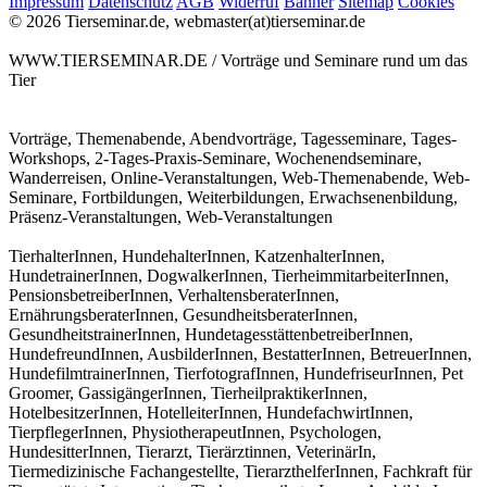
Impressum
Datenschutz
AGB
Widerruf
Banner
Sitemap
Cookies
© 2026 Tierseminar.de, webmaster(at)tierseminar.de
WWW.TIERSEMINAR.DE / Vorträge und Seminare rund um das
Tier
Vorträge, Themenabende, Abendvorträge, Tagesseminare, Tages-
Workshops, 2-Tages-Praxis-Seminare, Wochenendseminare,
Wanderreisen, Online-Veranstaltungen, Web-Themenabende, Web-
Seminare, Fortbildungen, Weiterbildungen, Erwachsenenbildung,
Präsenz-Veranstaltungen, Web-Veranstaltungen
TierhalterInnen, HundehalterInnen, KatzenhalterInnen,
HundetrainerInnen, DogwalkerInnen, TierheimmitarbeiterInnen,
PensionsbetreiberInnen, VerhaltensberaterInnen,
ErnährungsberaterInnen, GesundheitsberaterInnen,
GesundheitstrainerInnen, HundetagesstättenbetreiberInnen,
HundefreundInnen, AusbilderInnen, BestatterInnen, BetreuerInnen,
HundefilmtrainerInnen, TierfotografInnen, HundefriseurInnen, Pet
Groomer, GassigängerInnen, TierheilpraktikerInnen,
HotelbesitzerInnen, HotelleiterInnen, HundefachwirtInnen,
TierpflegerInnen, PhysiotherapeutInnen, Psychologen,
HundesitterInnen, Tierarzt, Tierärztinnen, VeterinärIn,
Tiermedizinische Fachangestellte, TierarzthelferInnen, Fachkraft für