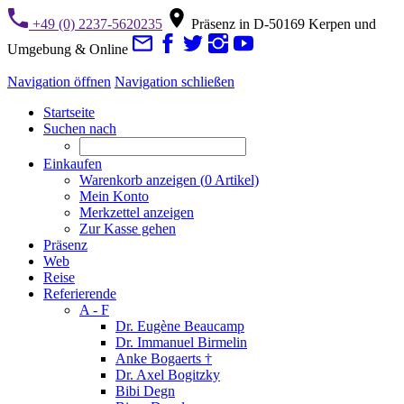
+49 (0) 2237-5620235
Präsenz in D-50169 Kerpen und
Umgebung & Online
Navigation öffnen
Navigation schließen
Startseite
Suchen nach
Einkaufen
Warenkorb anzeigen (
0
Artikel)
Mein Konto
Merkzettel anzeigen
Zur Kasse gehen
Präsenz
Web
Reise
Referierende
A - F
Dr. Eugène Beaucamp
Dr. Immanuel Birmelin
Anke Bogaerts †
Dr. Axel Bogitzky
Bibi Degn