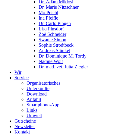
Dr. Ádám Miklósi
Dr. Marie Nitzschner
Mo Peichl
Ina Pfeifle
Dr. Carlo Pingen
Lisa Pinsdorf
Zoë Schneider
Swanie Simon
Sophie Strodtbeck
Andreas Stünkel
Dr. Dominique M. Tordy
Nadine Wolf
Dr. med. vet. Jutta Ziegler
Wir
Service
Organisatorisches
Unterkünfte
Download
Anfahrt
Smartphone-App
Links
Umwelt
Gutscheine
Newsletter
Kontakt