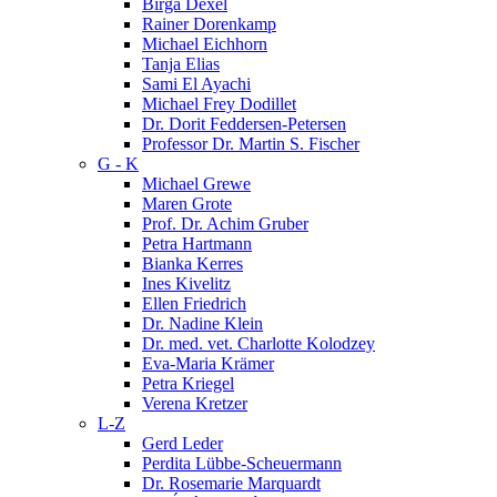
Birga Dexel
Rainer Dorenkamp
Michael Eichhorn
Tanja Elias
Sami El Ayachi
Michael Frey Dodillet
Dr. Dorit Feddersen-Petersen
Professor Dr. Martin S. Fischer
G - K
Michael Grewe
Maren Grote
Prof. Dr. Achim Gruber
Petra Hartmann
Bianka Kerres
Ines Kivelitz
Ellen Friedrich
Dr. Nadine Klein
Dr. med. vet. Charlotte Kolodzey
Eva-Maria Krämer
Petra Kriegel
Verena Kretzer
L-Z
Gerd Leder
Perdita Lübbe-Scheuermann
Dr. Rosemarie Marquardt