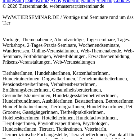
Impressum
Datenschutz
AGB
Widerruf
Banner
Sitemap
Cookies
© 2026 Tierseminar.de, webmaster(at)tierseminar.de
WWW.TIERSEMINAR.DE / Vorträge und Seminare rund um das
Tier
Vorträge, Themenabende, Abendvorträge, Tagesseminare, Tages-
Workshops, 2-Tages-Praxis-Seminare, Wochenendseminare,
Wanderreisen, Online-Veranstaltungen, Web-Themenabende, Web-
Seminare, Fortbildungen, Weiterbildungen, Erwachsenenbildung,
Präsenz-Veranstaltungen, Web-Veranstaltungen
TierhalterInnen, HundehalterInnen, KatzenhalterInnen,
HundetrainerInnen, DogwalkerInnen, TierheimmitarbeiterInnen,
PensionsbetreiberInnen, VerhaltensberaterInnen,
ErnährungsberaterInnen, GesundheitsberaterInnen,
GesundheitstrainerInnen, HundetagesstättenbetreiberInnen,
HundefreundInnen, AusbilderInnen, BestatterInnen, BetreuerInnen,
HundefilmtrainerInnen, TierfotografInnen, HundefriseurInnen, Pet
Groomer, GassigängerInnen, TierheilpraktikerInnen,
HotelbesitzerInnen, HotelleiterInnen, HundefachwirtInnen,
TierpflegerInnen, PhysiotherapeutInnen, Psychologen,
HundesitterInnen, Tierarzt, Tierärztinnen, VeterinärIn,
Tiermedizinische Fachangestellte, TierarzthelferInnen, Fachkraft für