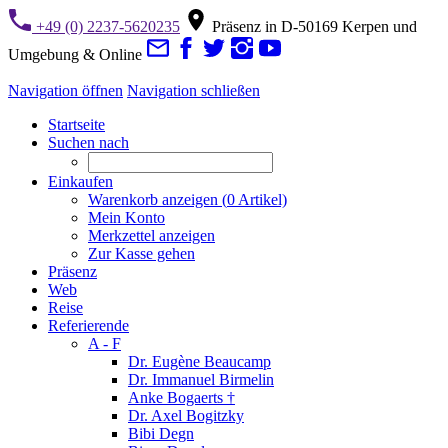
+49 (0) 2237-5620235
Präsenz in D-50169 Kerpen und
Umgebung & Online
Navigation öffnen
Navigation schließen
Startseite
Suchen nach
Einkaufen
Warenkorb anzeigen (
0
Artikel)
Mein Konto
Merkzettel anzeigen
Zur Kasse gehen
Präsenz
Web
Reise
Referierende
A - F
Dr. Eugène Beaucamp
Dr. Immanuel Birmelin
Anke Bogaerts †
Dr. Axel Bogitzky
Bibi Degn