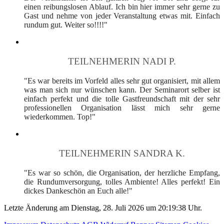
einen reibungslosen Ablauf. Ich bin hier immer sehr gerne zu
Gast und nehme von jeder Veranstaltung etwas mit. Einfach
rundum gut. Weiter so!!!!"
TEILNEHMERIN NADI P.
"Es war bereits im Vorfeld alles sehr gut organisiert, mit allem
was man sich nur wünschen kann. Der Seminarort selber ist
einfach perfekt und die tolle Gastfreundschaft mit der sehr
professionellen Organisation lässt mich sehr gerne
wiederkommen. Top!"
TEILNEHMERIN SANDRA K.
"Es war so schön, die Organisation, der herzliche Empfang,
die Rundumversorgung, tolles Ambiente! Alles perfekt! Ein
dickes Dankeschön an Euch alle!"
Letzte Änderung am Dienstag, 28. Juli 2026 um 20:19:38 Uhr.