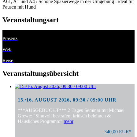
A61, A1 und A4 / Schöne Spazierwege in der Umgebung - ideal für
Pausen mit Hund
Veranstaltungsart
Präsenz
Web
Reise
Veranstaltungsübersicht
15./16. AUGUST 2026, 09:30 / 09:00 UHR
***AUSGEBUCHT*** 2-Tages-Seminar mit Michael
Grewe: "Sinnvoll bestrafen, kritisch belohnen &
Häusliches Programm"
mehr
340,00 EUR*