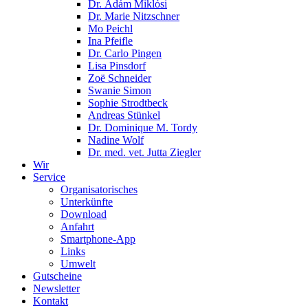
Dr. Ádám Miklósi
Dr. Marie Nitzschner
Mo Peichl
Ina Pfeifle
Dr. Carlo Pingen
Lisa Pinsdorf
Zoë Schneider
Swanie Simon
Sophie Strodtbeck
Andreas Stünkel
Dr. Dominique M. Tordy
Nadine Wolf
Dr. med. vet. Jutta Ziegler
Wir
Service
Organisatorisches
Unterkünfte
Download
Anfahrt
Smartphone-App
Links
Umwelt
Gutscheine
Newsletter
Kontakt