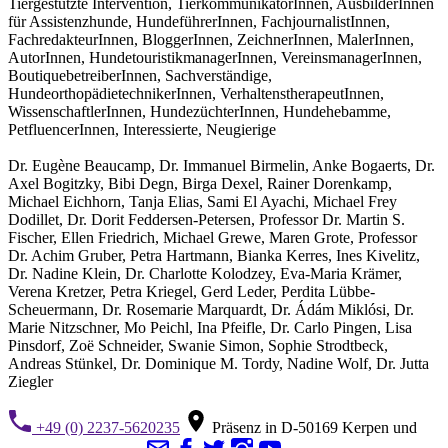
Tiergestützte Intervention, TierkommunikatorInnen, AusbilderInnen
für Assistenzhunde, HundeführerInnen, FachjournalistInnen,
FachredakteurInnen, BloggerInnen, ZeichnerInnen, MalerInnen,
AutorInnen, HundetouristikmanagerInnen, VereinsmanagerInnen,
BoutiquebetreiberInnen, Sachverständige,
HundeorthopädietechnikerInnen, VerhaltenstherapeutInnen,
WissenschaftlerInnen, HundezüchterInnen, Hundehebamme,
PetfluencerInnen, Interessierte, Neugierige
Dr. Eugène Beaucamp, Dr. Immanuel Birmelin, Anke Bogaerts, Dr.
Axel Bogitzky, Bibi Degn, Birga Dexel, Rainer Dorenkamp,
Michael Eichhorn, Tanja Elias, Sami El Ayachi, Michael Frey
Dodillet, Dr. Dorit Feddersen-Petersen, Professor Dr. Martin S.
Fischer, Ellen Friedrich, Michael Grewe, Maren Grote, Professor
Dr. Achim Gruber, Petra Hartmann, Bianka Kerres, Ines Kivelitz,
Dr. Nadine Klein, Dr. Charlotte Kolodzey, Eva-Maria Krämer,
Verena Kretzer, Petra Kriegel, Gerd Leder, Perdita Lübbe-
Scheuermann, Dr. Rosemarie Marquardt, Dr. Ádám Miklósi, Dr.
Marie Nitzschner, Mo Peichl, Ina Pfeifle, Dr. Carlo Pingen, Lisa
Pinsdorf, Zoë Schneider, Swanie Simon, Sophie Strodtbeck,
Andreas Stünkel, Dr. Dominique M. Tordy, Nadine Wolf, Dr. Jutta
Ziegler
+49 (0) 2237-5620235
Präsenz in D-50169 Kerpen und