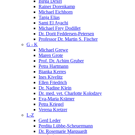
Birga Dexel
Rainer Dorenkamp
Michael Eichhorn
Tanja Elias
Sami El Ayachi
Michael Frey Dodillet
Dr. Dorit Feddersen-Petersen
Professor Dr. Martin S. Fischer
G - K
Michael Grewe
Maren Grote
Prof. Dr. Achim Gruber
Petra Hartmann
Bianka Kerres
Ines Kivelitz
Ellen Friedrich
Dr. Nadine Klein
Dr. med. vet. Charlotte Kolodzey
Eva-Maria Krämer
Petra Kriegel
Verena Kretzer
L-Z
Gerd Leder
Perdita Lübbe-Scheuermann
Dr. Rosemarie Marquardt